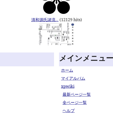
清和源氏諸流...
(12129 hits)
メインメニュ
ホーム
マイアルバム
xpwiki
最新ページ一覧
全ページ一覧
ヘルプ