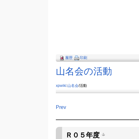
履歴
印刷
山名会の活動
xpwiki
:
山名会
/活動
Prev
Ｒ０５年度