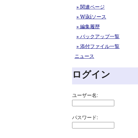
» 関連ページ
» Wikiソース
» 編集履歴
» バックアップ一覧
» 添付ファイル一覧
ニュース
ログイン
ユーザー名:
パスワード: