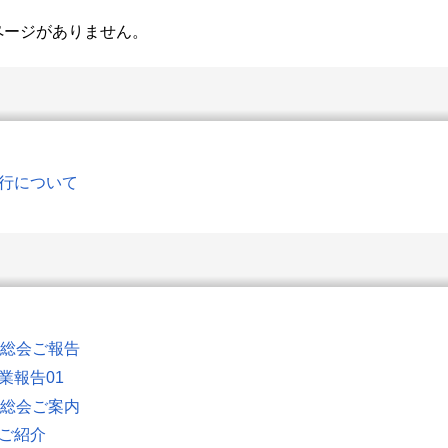
層のページがありません。
発行について
名会総会ご報告
業報告01
名会総会ご案内
のご紹介