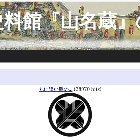
史料館『山名蔵』
丸に違い鷹の...
(28970 hits)