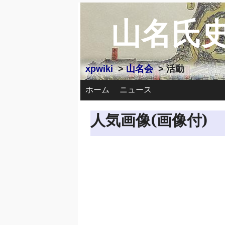
山名氏
xpwiki
>
山名会
> 活動
ホーム
ニュース
人気画像(画像付)