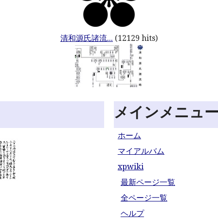
清和源氏諸流...
(12129 hits)
メインメニュ
ホーム
マイアルバム
xpwiki
最新ページ一覧
全ページ一覧
ヘルプ