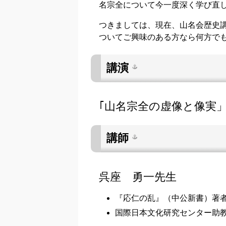
名宗全について今一度深く学び直
つきましては、現在、山名会歴史
ついてご興味のある方なら何方で
講演
｢山名宗全の虚像と像実
講師
呉座 勇一先生
『応仁の乱』（中公新書）著
国際日本文化研究センター助