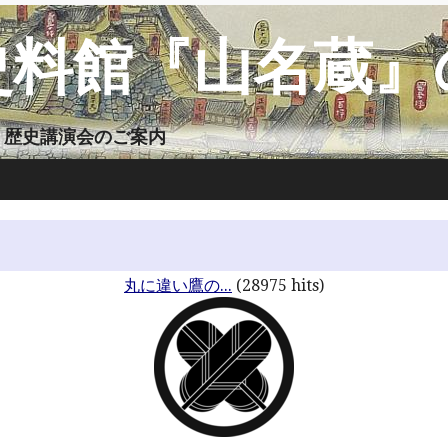
史料館『山名蔵』
 歴史講演会のご案内
丸に違い鷹の...
(28975 hits)