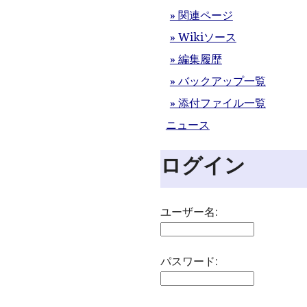
» 関連ページ
» Wikiソース
» 編集履歴
» バックアップ一覧
» 添付ファイル一覧
ニュース
ログイン
ユーザー名:
パスワード: