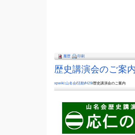
履歴
印刷
歴史講演会のご案
xpwiki
:
山名会
/
活動
/
H29
/歴史講演会のご案内