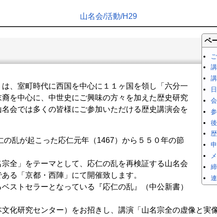
山名会​/活動​/H29
ペ
ご
講
講
）は、室町時代に西国を中心に１１ヶ国を領し「六分一
日
末裔を中心に、中世史にご興味の方々を加えた歴史研究
会
山名会では多くの皆様にご参加いただける歴史講演会を
参
後
歴
仁の乱が起こった応仁元年（1467）から５５０年の節
申
メ
名宗全」をテーマとして、応仁の乱を再検証する山名会
締
である「京都・西陣」にて開催致します。
連
るベストセラーとなっている『応仁の乱』（中公新書）
本文化研究センター）をお招きし、講演「山名宗全の虚像と実