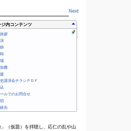
Next
ージ内コンテンツ
挨拶
演
師
時
場
加費
援
史講演会チラシＰＤＦ
込
ールでのお問合せ
切
絡先
像」（仮題）を拝聴し、応仁の乱や山