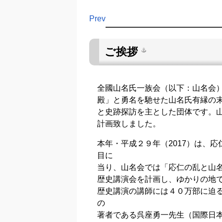
Prev
ご挨拶
全國山名氏一族会（以下：山名会
殿」と勇名を馳せた山名氏有縁の
と史跡探訪を主とした団体です。
計画致しました。
本年・平成２９年（2017）は、応
目に
当り、山名会では「応仁の乱と山
歴史講演会を計画し、ゆかりの地
歴史講演の講師には４０万部に迫
の
著者である呉座勇一先生（国際日