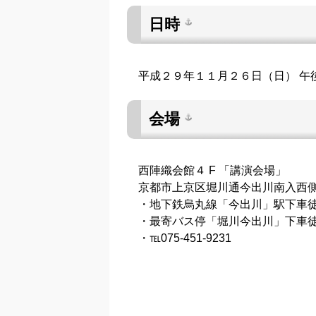
日時
平成２９年１１月２６日（日） 午
会場
西陣織会館４ F 「講演会場」
京都市上京区堀川通今出川南入西
・地下鉄烏丸線「今出川」駅下車徒
・最寄バス停「堀川今出川」下車徒
・℡075-451-9231