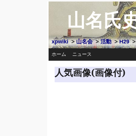
山名氏
xpwiki
>
山名会
>
活動
>
H29
>
ホーム
ニュース
人気画像(画像付)