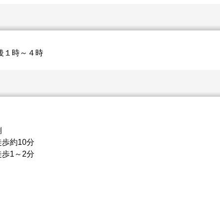
後１時～４時
側
歩約10分
歩1～2分