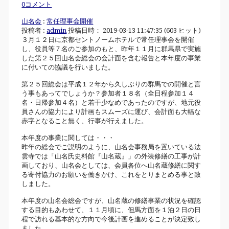
0コメント
山名会
:
常任理事会開催
投稿者 :
admin
投稿日時： 2019-03-13 11:47:35
(
603 ヒット
)
３月１２日に京都セントノームホテルで常任理事会を開催
し、役員等７名のご参加のもと、昨年１１月に群馬県で実施
した第２５回山名会総会の会計面を含む報告と本年度の事業
に付いての協議を行いました。
第２５回総会は平成１２年から久しぶりの群馬での開催と言
う事もあってでしょうか？参加者１８名（全日程参加１４
名・日帰参加４名）と若干少なめであったのですが、地元役
員さんの協力により計画もスムーズに運び、会計面も大幅な
赤字となること無く、行事が行えました。
本年度の事業に関しては・・・
昨年の総会でご説明のように、山名会事務局を置いている法
雲寺では「山名氏史料館『山名蔵』」の外装修繕の工事が計
画しており、山名会としては、会員各位へ山名蔵修繕に関す
る寄付協力のお願いを働きかけ、これをとりまとめる事と致
しました。
本年度の山名会総会ですが、山名蔵の修繕事業の状況を確認
する目的もあわせて、１１月頃に、但馬方面を１泊２日の日
程で訪れる基本的な方向で今後計画を進めることが決定致し
ました。