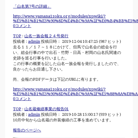
「山名第7号の詳細」
http://www.yamana1zoku.org/modules/xpwiki/?
%E5%B1%B1%E5%90%8D%E4%BC%9A%2F%E6%B4%BB%E5%8
0コメント
TOP
:
山名一族会報２４号発行
投稿者 :
admin
投稿日時： 2019-12-04 10:47:25
(
987 ヒット
)
去る１１／１７～１８にかけて、但馬で山名会の総会を行
い、総会行事の中で出石・竹野・日高・村岡の山名氏関連の
史跡を巡る行事を行いました。
この行事の概要を記した山名一族会報を発行しましたので、
良かったらお目通し下さい。
尚、会報のPDFデータは下記のURLに有ります。
http://www.yamana1zoku.org/modules/xpwiki/?
%E5%B1%B1%E5%90%8D%E4%BC%9A%2F%E5%88%8A%E8%A
0コメント
TOP
:
山名蔵修繕事業の報告01
投稿者 :
admin
投稿日時： 2019-10-28 15:00:17
(
939 ヒット
)
10月中旬から山名蔵の外装修繕の工事を進めています。
報告のページへ