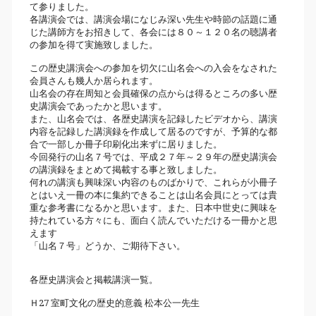
て参りました。
各講演会では、講演会場になじみ深い先生や時節の話題に通
じた講師方をお招きして、各会には８０～１２０名の聴講者
の参加を得て実施致しました。
この歴史講演会への参加を切欠に山名会への入会をなされた
会員さんも幾人か居られます。
山名会の存在周知と会員確保の点からは得るところの多い歴
史講演会であったかと思います。
また、山名会では、各歴史講演を記録したビデオから、講演
内容を記録した講演録を作成して居るのですが、予算的な都
合で一部しか冊子印刷化出来ずに居りました。
今回発行の山名７号では、平成２７年～２９年の歴史講演会
の講演録をまとめて掲載する事と致しました。
何れの講演も興味深い内容のものばかりで、これらが小冊子
とはいえ一冊の本に集約できることは山名会員にとっては貴
重な参考書になるかと思います。また、日本中世史に興味を
持たれている方々にも、面白く読んでいただける一冊かと思
えます
「山名７号」どうか、ご期待下さい。
各歴史講演会と掲載講演一覧。
Ｈ27 室町文化の歴史的意義 松本公一先生