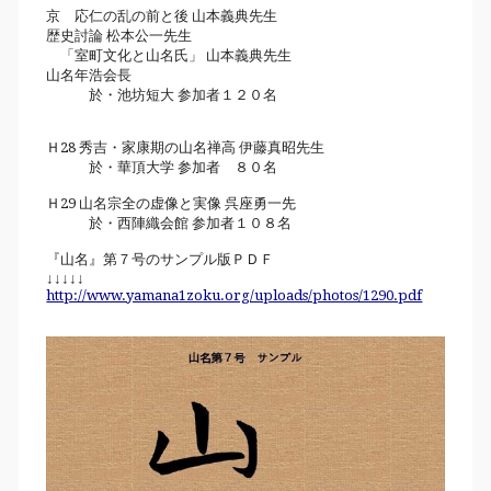
京 応仁の乱の前と後 山本義典先生
歴史討論 松本公一先生
「室町文化と山名氏」 山本義典先生
山名年浩会長
於・池坊短大 参加者１２０名
Ｈ28 秀吉・家康期の山名禅高 伊藤真昭先生
於・華頂大学 参加者 ８０名
Ｈ29 山名宗全の虚像と実像 呉座勇一先
於・西陣織会館 参加者１０８名
『山名』第７号のサンプル版ＰＤＦ
↓↓↓↓↓
http://www.yamana1zoku.org/uploads/photos/1290.pdf