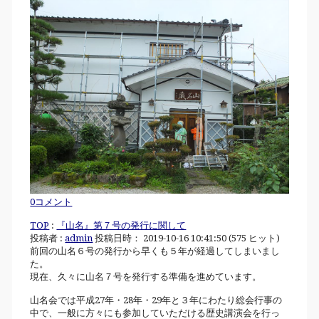
0コメント
TOP
:
『山名』第７号の発行に関して
投稿者 :
admin
投稿日時： 2019-10-16 10:41:50
(
575 ヒット
)
前回の山名６号の発行から早くも５年が経過してしまいまし
た。
現在、久々に山名７号を発行する準備を進めています。
山名会では平成27年・28年・29年と３年にわたり総会行事の
中で、一般に方々にも参加していただける歴史講演会を行っ