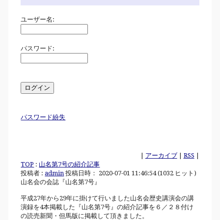
ユーザー名:
パスワード:
パスワード紛失
|
アーカイブ
|
RSS
|
TOP
:
山名第7号の紹介記事
投稿者 :
admin
投稿日時： 2020-07-01 11:46:54
(
1032 ヒット
)
山名会の会誌『山名第7号』
平成27年から29年に掛けて行いました山名会歴史講演会の講
演録を4本掲載した『山名第7号』の紹介記事を６／２８付け
の読売新聞・但馬版に掲載して頂きました。