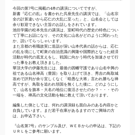
今回の第7号に掲載の4本の講演についてですが、
新書『応仁の乱』を書かれた呉座先生の講演では、「山名宗
全の計算違いから応仁の大乱に至った」と、山名会としては
余り歓迎できない主旨のお話しをされています。
池坊学園の松本先生の講演は、室町時代の歴史の特色につい
て丁寧にお話になり、その文化に山名がどのように関わった
か、説いてらっしゃいます。
また京都の有職故実に造詣が深い山本代表の話からは、応仁
の乱を境にして町衆の自治意識の興隆や国際的となった経済
活動が時代の底支えをし、戦国に向かう時代を加速させて行
った事をお教え頂きました。
華頂大学の伊藤先生には、最後の因幡守護であり山名中興の
祖である山名禅高（豊国）を取り上げて頂き、秀吉の鳥取城
攻めで評判が余り宜しくなく「暗愚な大将」言われ勝ちな禅
高ですが、鳥取を追われ領国を無くした後に、どのようにし
て、山名を旗本・大名の地位に復活させたのか？・・・その
一端を、禅高の文化活動を軸に教えて頂いております。
編集した側としては、何れの講演録も面白みのある内容かと
自負しています。まだ若干在庫があるますのでご興味の方
は、お申込下さい。
『山名第7号』のサンプル及び、ＷＥＢからの申込は、下記の
ＵＲＬをご参考に願います。