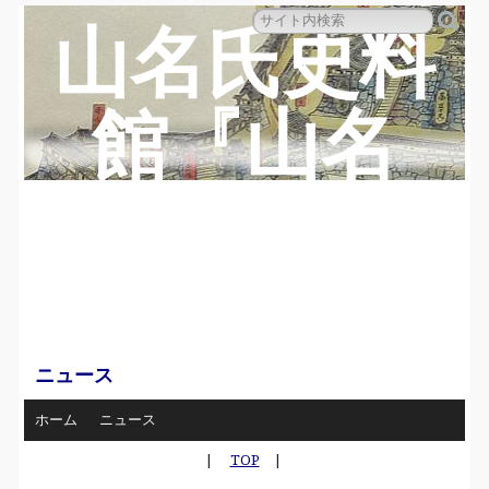
山名氏史料
館『山名
蔵』のペー
ジ
ニュース
ホーム
ニュース
|
TOP
|