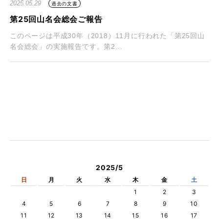
2025.05.29
過去の文書
第25回山名会総会ご報告
このページは平成30年（2018）11月に行われた「第25回山
名会総会」の実施報告です。第2...
2025/5
日
月
火
水
木
金
土
1
2
3
4
5
6
7
8
9
10
11
12
13
14
15
16
17