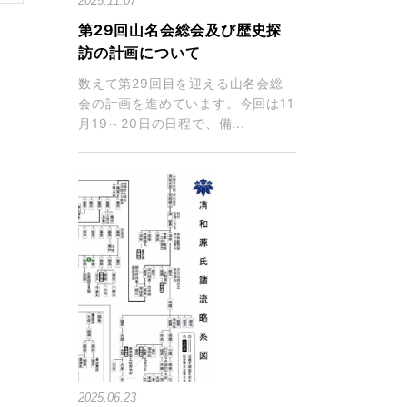
2025.11.07
第29回山名会総会及び歴史探
訪の計画について
数えて第29回目を迎える山名会総
会の計画を進めています。今回は11
月19～20日の日程で、備...
2025.06.23