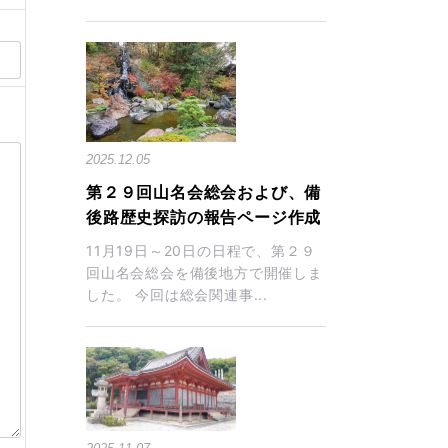
ら
2025.12.05
第２９回山名会総会および、備
後路歴史探訪の報告ページ作成
11月19日～20日の日程で、第２９
回山名会総会を備後地方で開催しま
した。 今回は総会関連事...