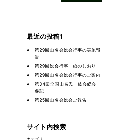
最近の投稿1
第29回山名会総会行事の実施報
告
第29回総会行事 旅のしおり
第29回山名会総会行事のご案内
第04回全国山名氏一族会総会
要記
第25回山名会総会ご報告
サイト内検索
カテゴリ