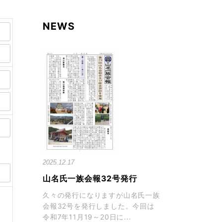
NEWS
2025.12.17
山名氏一族会報32号発行
久々の発行になりますが山名氏一族
会報32号を発行しました。今回は
令和7年11月19～20日に...