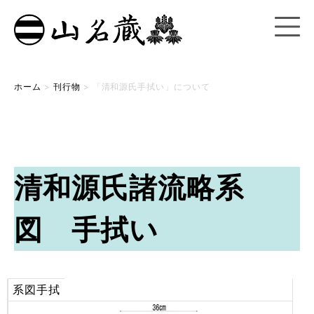
ホーム
>
刊行物
>
「清和源氏手拭い」について
清和源氏諸流略系
図 手拭い
系図手拭