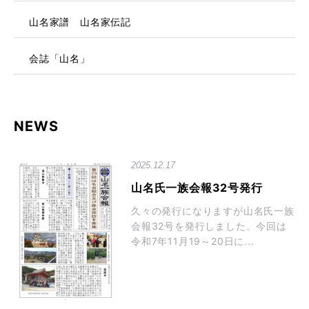
山名家譜 山名家伝記
会誌「山名」
NEWS
2025.12.17
山名氏一族会報32号発行
久々の発行になりますが山名氏一族
会報32号を発行しました。今回は
令和7年11月19～20日に...