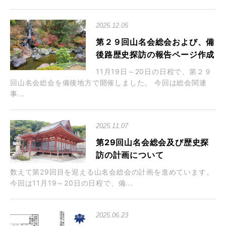
2025.12.05
第２９回山名会総会および、備
後路歴史探訪の報告ページ作成
11月19日～20日の日程で、第２９
回山名会総会を備後地方で開催しました。 今回は総会関連
事...
2025.11.07
第29回山名会総会及び歴史探
訪の計画について
数えて第29回目を迎える山名会総会の計画を進めています。
今回は11月19～20日の日程で、備...
2025.06.23