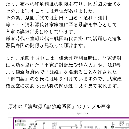
たり、布への印刷精度の制限も有り、同系図の全てを
そのまま写すことには無理がありました。
その為、系図手拭では新田・山名・足利・細川
等・・・清和源氏各家家祖に至る系譜を中心として、
各家の詳細部分は略しています。
鎌倉時代～室町時代～戦国時代に掛けて活躍した清和
源氏各氏の関係が見取って頂けます。
また、系図手拭中には、鎌倉幕府開幕時に、平家追討
に大功を挙げた『平家追討源氏受領六人』や、源頼朝
より鎌倉幕府内で「源姓」を名乗ることを許された
『御門葉』の各氏には印を付けていますので、武家政
権設立に功あった武将の関係性も良く見て取れます。
原本の「清和源氏諸流略系図」のサンプル画像