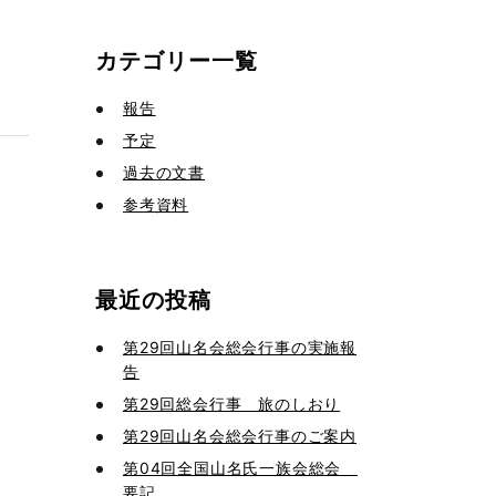
カテゴリー一覧
報告
予定
過去の文書
参考資料
最近の投稿
第29回山名会総会行事の実施報
告
第29回総会行事 旅のしおり
第29回山名会総会行事のご案内
第04回全国山名氏一族会総会
要記