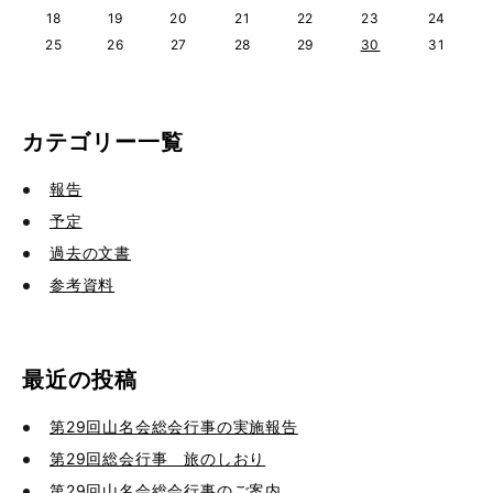
18
19
20
21
22
23
24
25
26
27
28
29
30
31
カテゴリー一覧
報告
予定
過去の文書
参考資料
最近の投稿
第29回山名会総会行事の実施報告
第29回総会行事 旅のしおり
第29回山名会総会行事のご案内