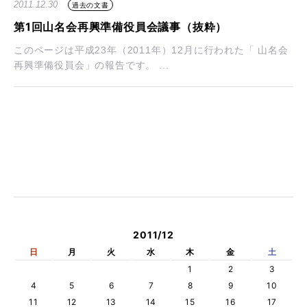
2011.12.30
過去の文書
第1回山名会再興準備役員会議事（抜粋）
このページは平成23年（2011年）12月に行われた「 山名会
再興準備役員会」の報告です。 ...
2011/12
日
月
火
水
木
金
土
1
2
3
4
5
6
7
8
9
10
11
12
13
14
15
16
17