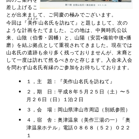
差し上げるこ
とが出来まして、ご同慶の極みでございます。
みまさか
今回は『
美作
山名氏を訪ねて』と題しまして、次の
ような計画をたてました。この地は、中興時氏公以
来、山陰（伯耆・因幡）と、山陽（安芸•備前中後•播
磨）を結ぶ拠点として重視されてきました。現在では
山名氏の遺跡も余り多く残っておりませんが、末裔と
して一度は訪れて然るべきかと存じます。入会未入会
を問わず山名氏有縁のご参加をお待ちしております。
１，主 題：『美作山名氏を訪ねて』
２，期 日：平成８年５月２５日（土）〜５
月２６日（日）１泊２日
３，会 場：岡山県津山市周辺（別紙参照）
４，宿 舎：奥津温泉（美作三湯の一）「奥
津温泉ホテル」電話０８６８（５２）０２２
１