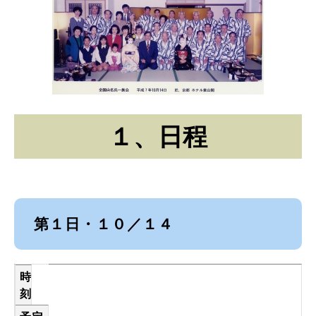
１、日程
第１日・１０／１４
時
刻