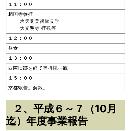
１１：００
相国寺参拝
承天閣美術館見学
大光明寺 拝観等
１２：００
昼食
１３：００
西陣旧跡を経て等持院拝観
１５：００
京都駅着。解散。
２、平成６～７（10月
迄）年度事業報告