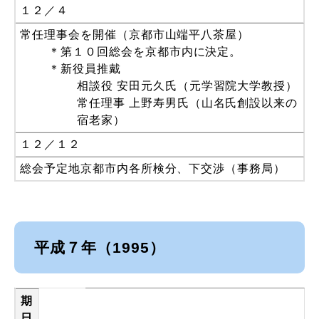
１２／４
常任理事会を開催（京都市山端平八茶屋）
＊第１０回総会を京都市内に決定。
＊新役員推戴
相談役 安田元久氏（元学習院大学教授）
常任理事 上野寿男氏（山名氏創設以来の
宿老家）
１２／１２
総会予定地京都市内各所検分、下交渉（事務局）
平成７年（1995）
期
日