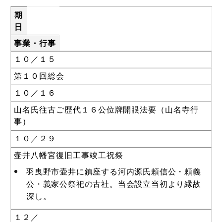
期
日
事業・行事
１０／１５
第１０回総会
１０／１６
山名氏往古ご歴代１６公位牌開眼法要（山名寺行
事）
１０／２９
壷井八幡宮復旧工事竣工祝祭
羽曳野市壷井に鎮座する河内源氏頼信公・頼義
公・義家公祭祀の古社。当会設立当初より縁故
深し。
１２／