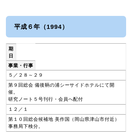
平成６年（1994）
期
日
事業・行事
５／２８～２９
第９回総会 備後鞆の浦シーサイドホテルにて開
催。
研究ノート５号刊行・会員へ配付
１２／１
第１０回総会候補地 美作国（岡山県津山市付近）
事務局下検分。