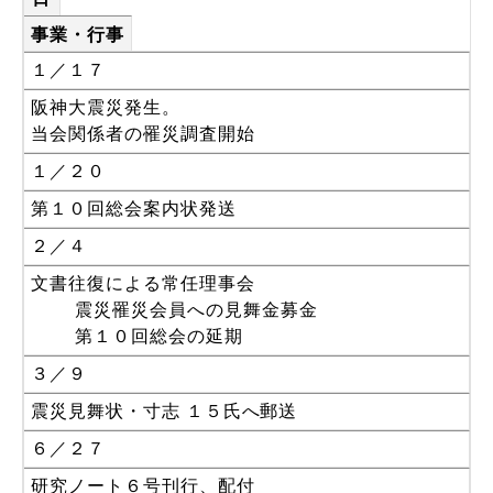
事業・行事
１／１７
阪神大震災発生。
当会関係者の罹災調査開始
１／２０
第１０回総会案内状発送
２／４
文書往復による常任理事会
震災罹災会員への見舞金募金
第１０回総会の延期
３／９
震災見舞状・寸志 １５氏へ郵送
６／２７
研究ノート６号刊行、配付