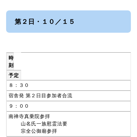
第２日・１０／１５
時
刻
予定
８：３０
宿舎発 第２日目参加者合流
９：００
南禅寺真乗院参拝
山名氏一族慰霊法要
宗全公御廟参拝