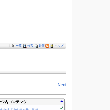
|
一覧
検索
最新
ヘルプ
Next
ージ内コンテンツ
名会誌「山名第６号」刊行