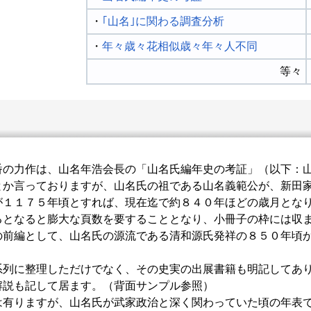
・
｢山名｣に関わる調査分析
・
年々歳々花相似歳々年々人不同
等々
の力作は、山名年浩会長の「山名氏編年史の考証」（以下：山
とか言っておりますが、山名氏の祖である山名義範公が、新田
が１１７５年頃とすれば、現在迄で約８４０年ほどの歳月とな
るとなると膨大な頁数を要することとなり、小冊子の枠には収
前編として、山名氏の源流である清和源氏発祥の８５０年頃か
列に整理しただけでなく、その史実の出展書籍も明記してあり
解説も記して居ます。（背面サンプル参照）
有りますが、山名氏が武家政治と深く関わっていた頃の年表で