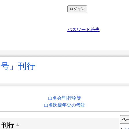
パスワード紛失
６号」刊行
山名会​/刊行物等
山名氏編年史の考証
ペ
」刊行
山