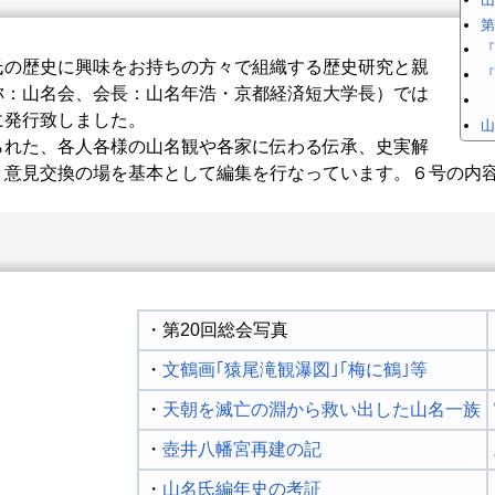
第
『
の歴史に興味をお持ちの方々で組織する歴史研究と親
『
称：山名会、会長：山名年浩・京都経済短大学長）では
に発行致しました。
山
れた、各人各様の山名観や各家に伝わる伝承、史実解
・意見交換の場を基本として編集を行なっています。６号の内
・第20回総会写真
・
文鶴画｢猿尾滝観瀑図｣｢梅に鶴｣等
・
天朝を滅亡の淵から救い出した山名一族
・
壺井八幡宮再建の記
・
山名氏編年史の考証