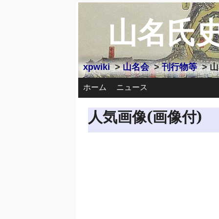
山名氏
xpwiki
>
山名会
>
刊行物等
> 
ホーム
ニュース
人気画像(画像付)