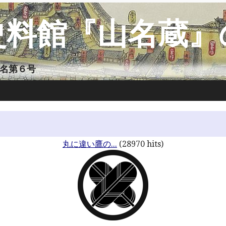
史料館『山名蔵』
山名第６号
丸に違い鷹の...
(28970 hits)