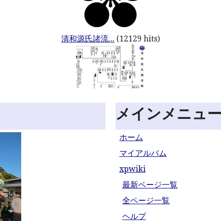
清和源氏諸流...
(12129 hits)
メインメニュ
ホーム
マイアルバム
xpwiki
最新ページ一覧
全ページ一覧
ヘルプ