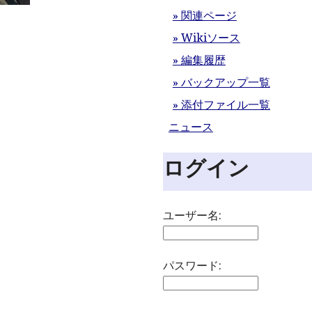
» 関連ページ
» Wikiソース
» 編集履歴
» バックアップ一覧
» 添付ファイル一覧
ニュース
ログイン
ユーザー名:
パスワード: