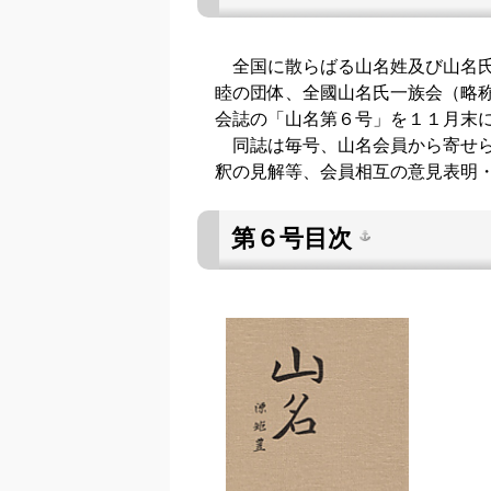
全国に散らばる山名姓及び山名氏
睦の団体、全國山名氏一族会（略
会誌の「山名第６号」を１１月末
同誌は毎号、山名会員から寄せら
釈の見解等、会員相互の意見表明
第６号目次