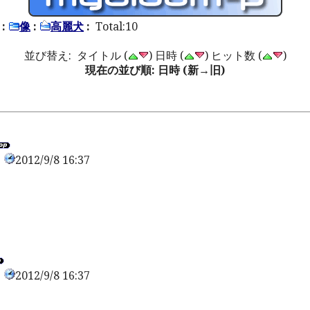
:
像
:
高麗犬
:
Total:10
並び替え: タイトル (
) 日時 (
) ヒット数 (
)
現在の並び順: 日時 (新→旧)
2012/9/8 16:37
0
2012/9/8 16:37
0