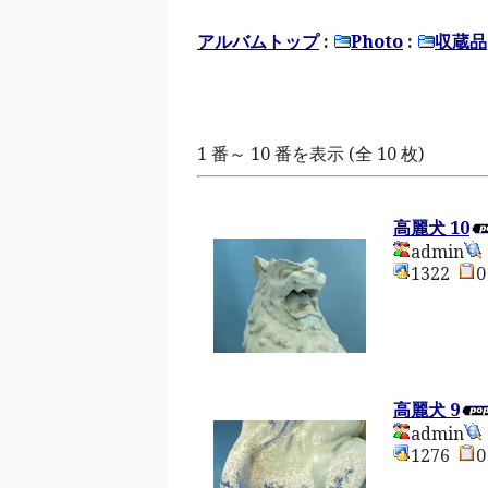
アルバムトップ
:
Photo
:
収蔵品
1 番～ 10 番を表示 (全 10 枚)
高麗犬 10
admin
1322
高麗犬 9
admin
1276