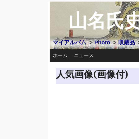
山名氏
マイアルバム
>
Photo
>
収蔵品
ホーム
ニュース
人気画像(画像付)