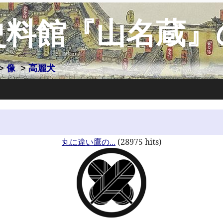
史料館『山名蔵』
>
像
>
高麗犬
丸に違い鷹の...
(28975 hits)