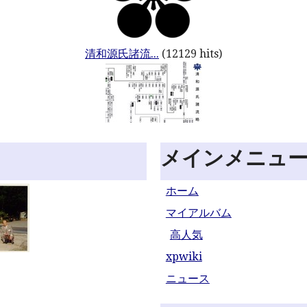
清和源氏諸流...
(12129 hits)
メインメニュ
ホーム
マイアルバム
高人気
xpwiki
ニュース