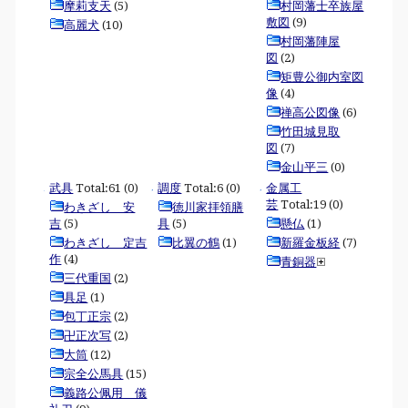
摩莉支天
(5)
村岡藩士卒族屋
敷図
(9)
高麗犬
(10)
村岡藩陣屋
図
(2)
矩豊公御内室図
像
(4)
禅高公図像
(6)
竹田城見取
図
(7)
金山平三
(0)
武具
Total:61 (0)
調度
Total:6 (0)
金属工
芸
Total:19 (0)
わきざし 安
徳川家拝領膳
吉
(5)
具
(5)
懸仏
(1)
わきざし 定吉
比翼の鶴
(1)
新羅金板経
(7)
作
(4)
青銅器
三代重国
(2)
具足
(1)
包丁正宗
(2)
卍正次写
(2)
大筒
(12)
宗全公馬具
(15)
義路公佩用 儀