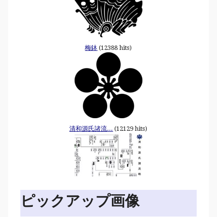
梅鉢
(12388 hits)
清和源氏諸流...
(12129 hits)
ピックアップ画像