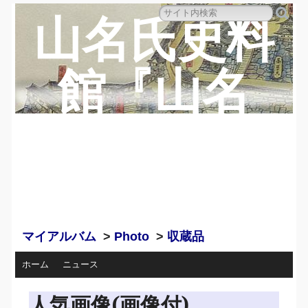
山名氏史料
館『山名
蔵』のペー
ジ
マイアルバム
>
Photo
>
収蔵品
ホーム
ニュース
人気画像(画像付)