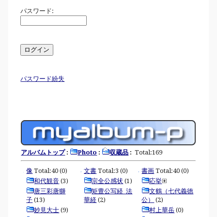
パスワード:
パスワード紛失
アルバムトップ
:
Photo
:
収蔵品
:
Total:169
像
Total:40 (0)
文書
Total:3 (0)
書画
Total:40 (0)
和代観音
(3)
宗全公感状
(1)
応挙
唐三彩唐獅
矩豊公写経_法
文鶴（七代義徳
子
(13)
華経
(2)
公）
(2)
妙見大士
(9)
村上華岳
(0)