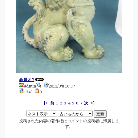
高麗犬 7
admin
2012/9/8 16:37
1343
0
[<
前
1
2
3
4
5
6
7
次
>]
投稿された内容の著作権はコメントの投稿者に帰属しま
す。