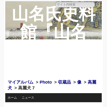
山名氏史料
館『山名
蔵』のペー
ジ
マイアルバム
>
Photo
>
収蔵品
>
像
>
高麗
犬
> 高麗犬 7
ホーム
ニュース