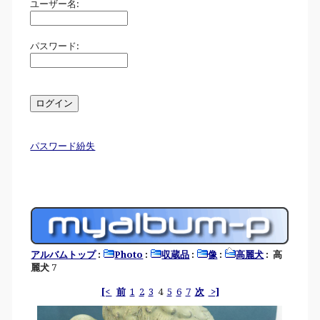
ユーザー名:
パスワード:
パスワード紛失
アルバムトップ
:
Photo
:
収蔵品
:
像
:
高麗犬
: 高
麗犬 7
[<
前
1
2
3
4
5
6
7
次
>]