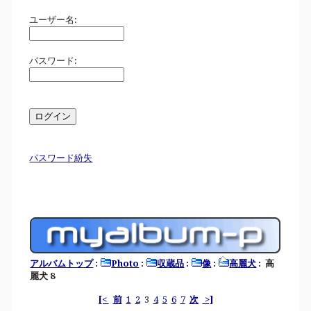
ユーザー名:
パスワード:
パスワード紛失
アルバムトップ
:
Photo
:
収蔵品
:
像
:
高麗犬
: 高
麗犬 8
[<
前
1
2
3
4
5
6
7
次
>]