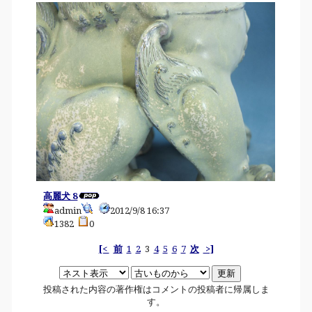
高麗犬 8
admin
2012/9/8 16:37
1382
0
[<
前
1
2
3
4
5
6
7
次
>]
投稿された内容の著作権はコメントの投稿者に帰属しま
す。