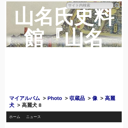
山名氏史料
館『山名
蔵』のペー
ジ
マイアルバム
>
Photo
>
収蔵品
>
像
>
高麗
犬
> 高麗犬 8
ホーム
ニュース