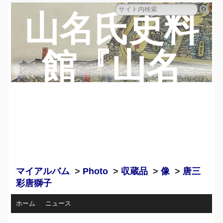
山名氏史料
館『山名
蔵』のペー
ジ
マイアルバム
>
Photo
>
収蔵品
>
像
>
唐三
彩唐獅子
ホーム
ニュース