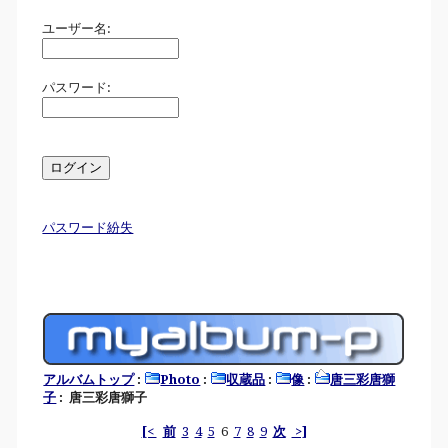
ユーザー名:
パスワード:
パスワード紛失
アルバムトップ
:
Photo
:
収蔵品
:
像
:
唐三彩唐獅
子
: 唐三彩唐獅子
[<
前
3
4
5
6
7
8
9
次
>]