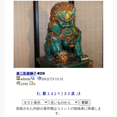
唐三彩唐獅子
admin
2012/7/3 15:51
2390
0
[<
前
3
4
5
6
7
8
9
次
>]
投稿された内容の著作権はコメントの投稿者に帰属しま
す。