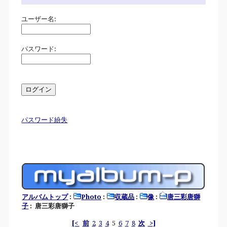
ユーザー名:
パスワード:
パスワード紛失
アルバムトップ
:
Photo
:
収蔵品
:
像
:
唐三彩唐獅
子
: 唐三彩唐獅子
[<
前
2
3
4
5
6
7
8
次
>]