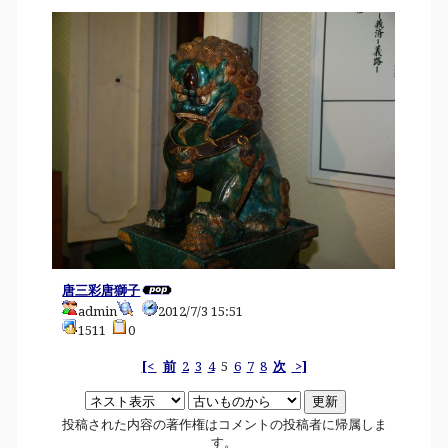
唐三彩唐獅子
admin
2012/7/3 15:51
1511
0
[<
前
2
3
4
5
6
7
8
次
>]
投稿された内容の著作権はコメントの投稿者に帰属しま
す。