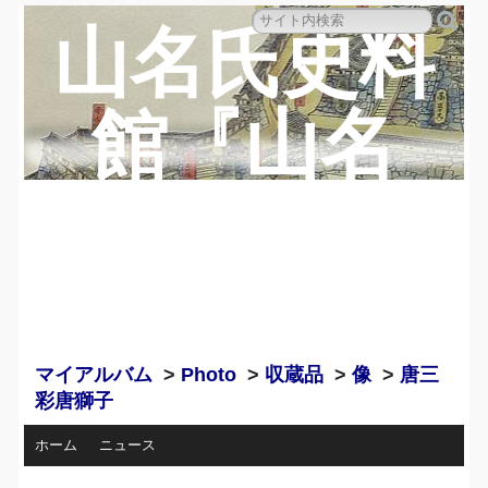
山名氏史料
館『山名
蔵』のペー
ジ
マイアルバム
>
Photo
>
収蔵品
>
像
>
唐三
彩唐獅子
ホーム
ニュース