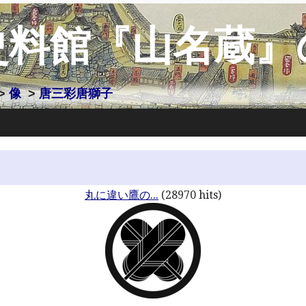
史料館『山名蔵』
>
像
>
唐三彩唐獅子
丸に違い鷹の...
(28970 hits)