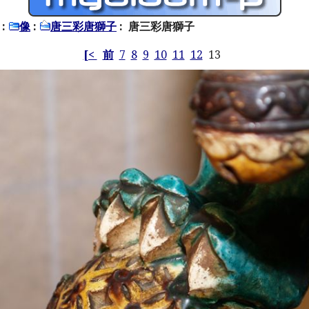
:
像
:
唐三彩唐獅子
: 唐三彩唐獅子
[<
前
7
8
9
10
11
12
13