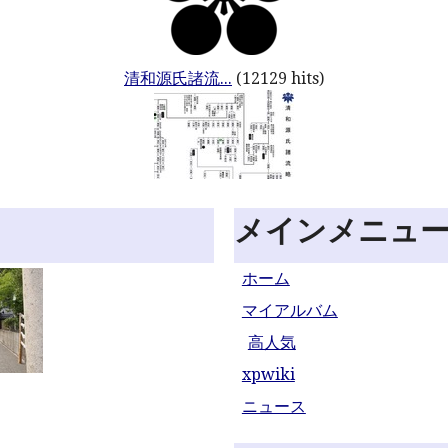
清和源氏諸流...
(12129 hits)
メインメニュ
ホーム
マイアルバム
高人気
xpwiki
ニュース