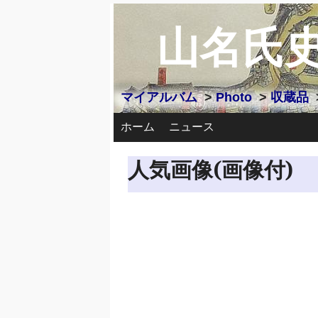
山名氏
マイアルバム
>
Photo
>
収蔵品
ホーム
ニュース
人気画像(画像付)