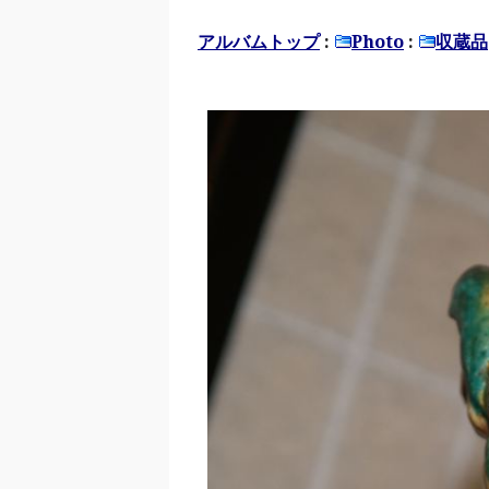
アルバムトップ
:
Photo
:
収蔵品