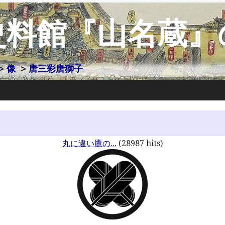
史料館『山名蔵』
>
像
>
唐三彩唐獅子
丸に違い鷹の...
(28987 hits)