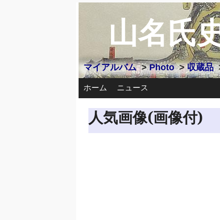
山名氏
マイアルバム
>
Photo
>
収蔵品
ホーム
ニュース
人気画像(画像付)