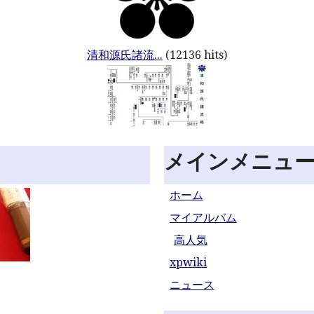
清和源氏諸流...
(12136 hits)
メインメニュ
ホーム
マイアルバム
高人気
xpwiki
ニュース