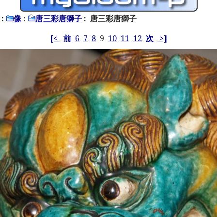
:
像
:
唐三彩唐獅子
: 唐三彩唐獅子
[<
前
6
7
8
9
10
11
12
次
>]