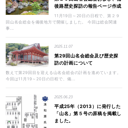
後路歴史探訪の報告ページ作成
11月19日～20日の日程で、第２９
回山名会総会を備後地方で開催しました。 今回は総会関連
事...
2025.11.07
第29回山名会総会及び歴史探
訪の計画について
数えて第29回目を迎える山名会総会の計画を進めています。
今回は11月19～20日の日程で、備...
2025.06.23
平成25年（2013）に発行した
「山名」第５号の原稿を掲載し
ました。