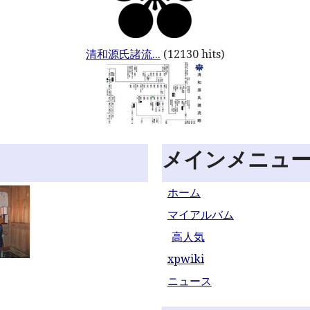
清和源氏諸流...
(12130 hits)
メインメニュ
ホーム
マイアルバム
高人気
xpwiki
ニュース