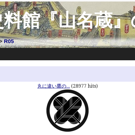
史料館『山名蔵』
>
R05
丸に違い鷹の...
(28977 hits)