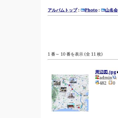
アルバムトップ
:
Photo
:
山名会
1 番～ 10 番を表示 (全 11 枚)
周辺図.jpg
admin
482