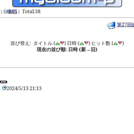
:
R05
:
Total:38
第27回
並び替え: タイトル (
) 日時 (
) ヒット数 (
)
現在の並び順: 日時 (新→旧)
2024/5/13 21:13
0