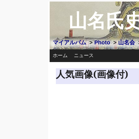
山名氏
マイアルバム
>
Photo
>
山名会
ホーム
ニュース
人気画像(画像付)