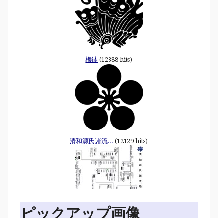
梅鉢
(12388 hits)
清和源氏諸流...
(12129 hits)
ピックアップ画像