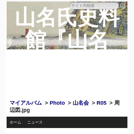
山名氏史料
館『山名
蔵』のペー
ジ
マイアルバム
>
Photo
>
山名会
>
R05
> 周
辺図.jpg
ホーム
ニュース