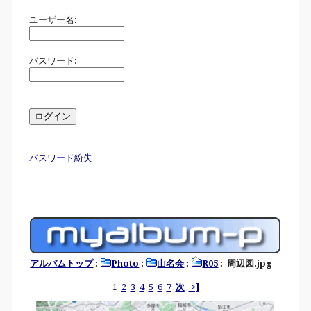
ユーザー名:
パスワード:
パスワード紛失
アルバムトップ
:
Photo
:
山名会
:
R05
: 周辺図.jpg
1
2
3
4
5
6
7
次
>]