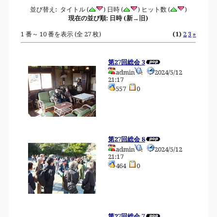
並び替え: タイトル (
) 日時 (
) ヒット数 (
)
現在の並び順: 日時 (新→旧)
1 番～ 10 番を表示 (全 27 枚)
(1)
2
3
»
第27回総会 3
admin
2024/5/12
21:17
557
0
第27回総会 8
admin
2024/5/12
21:17
464
0
第27回総会 7