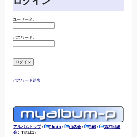
ログイン
ユーザー名:
パスワード:
パスワード紛失
アルバムトップ
:
Photo
:
山名会
:
R05
:
第27回総
会
:
Total:27