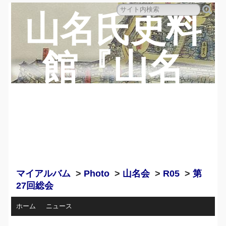
山名氏史料
館『山名
蔵』のペー
ジ
マイアルバム
>
Photo
>
山名会
>
R05
>
第
27回総会
ホーム
ニュース