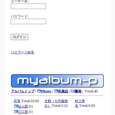
ユーザー名:
パスワード:
パスワード紛失
アルバムトップ
:
Photo
:
収蔵品
:
書画
:
Total:40
応挙
Total:10 (0)
文鶴（七代義徳
村上華
公）
Total:2 (2)
岳
Total:0 (0)
仙人図
(5)
江口君
(5)