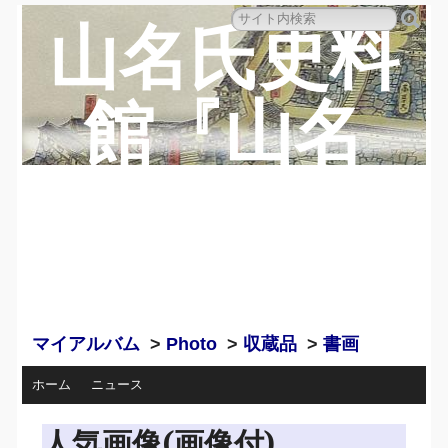
山名氏史料
館『山名
蔵』のペー
ジ
マイアルバム
>
Photo
>
収蔵品
>
書画
ホーム
ニュース
人気画像(画像付)