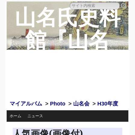
山名氏史料
館『山名
蔵』のペー
ジ
マイアルバム
>
Photo
>
山名会
>
H30年度
ホーム
ニュース
人気画像(画像付)