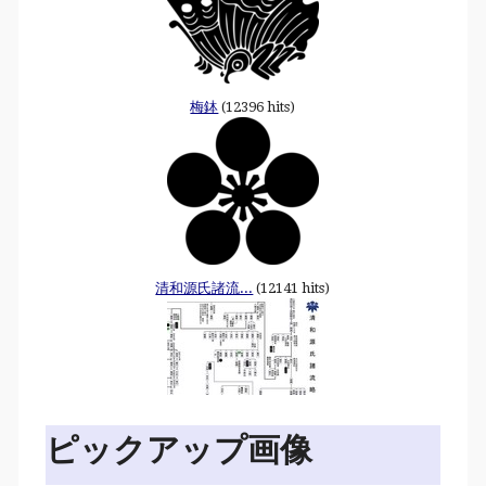
梅鉢
(12396 hits)
清和源氏諸流...
(12141 hits)
ピックアップ画像