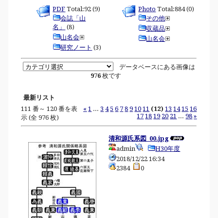
PDF
Total:92 (9)
Photo
Total:884 (0)
会誌「山
その他
名」
(8)
収蔵品
山名会
山名会
研究ノート
(3)
データベースにある画像は
976
枚です
最新リスト
111 番～ 120 番を表
«
1
...
3
4
5
6
7
8
9
10
11
(12)
13
14
15
16
17
18
19
20
21
...
98
»
示 (全 976 枚)
清和源氏系図_00.jpg
admin
H30年度
2018/12/22 16:34
2384
0