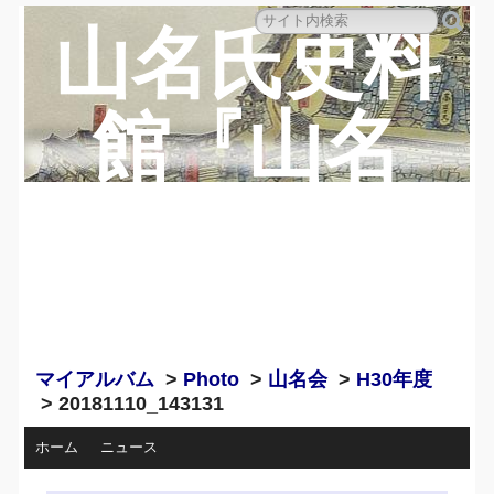
山名氏史料
館『山名
蔵』のペー
ジ
マイアルバム
>
Photo
>
山名会
>
H30年度
> 20181110_143131
ホーム
ニュース