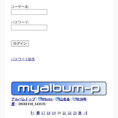
ユーザー名:
パスワード:
パスワード紛失
アルバムトップ
:
Photo
:
山名会
:
H30年
度
: 20181110_143131
[<
前
17
18
19
20
21
22
23
次
>]