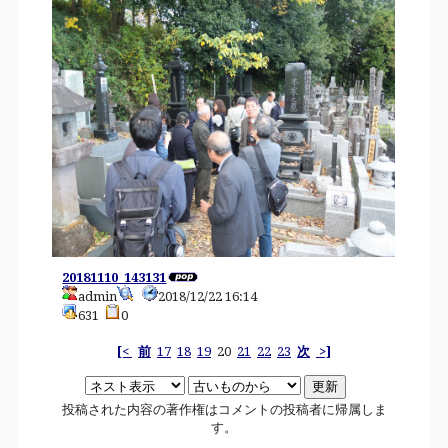
20181110_143131
admin
2018/12/22 16:14
631
0
[<
前
17
18
19
20
21
22
23
次
>]
投稿された内容の著作権はコメントの投稿者に帰属しま
す。