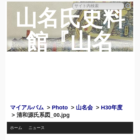
山名氏史料
館『山名
蔵』のペー
ジ
マイアルバム
>
Photo
>
山名会
>
H30年度
> 清和源氏系図_00.jpg
ホーム
ニュース