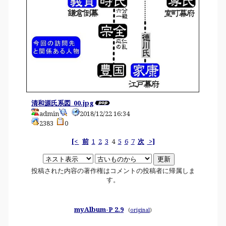
清和源氏系図_00.jpg
admin
2018/12/22 16:34
2383
0
[<
前
1
2
3
4
5
6
7
次
>]
投稿された内容の著作権はコメントの投稿者に帰属しま
す。
myAlbum-P 2.9
(
original
)