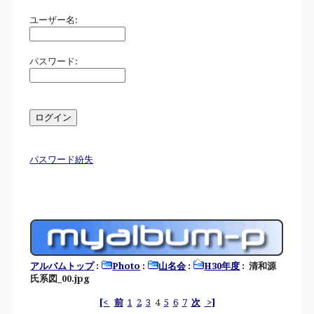
ユーザー名:
パスワード:
パスワード紛失
アルバムトップ
:
Photo
:
山名会
:
H30年度
: 清和源
氏系図_00.jpg
[<
前
1
2
3
4
5
6
7
次
>]