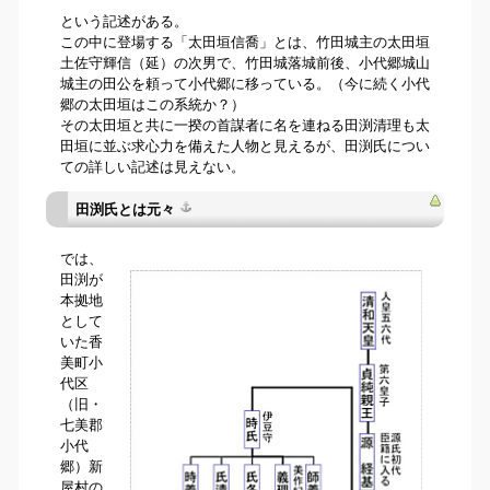
という記述がある。
この中に登場する「太田垣信喬」とは、竹田城主の太田垣
土佐守輝信（延）の次男で、竹田城落城前後、小代郷城山
城主の田公を頼って小代郷に移っている。（今に続く小代
郷の太田垣はこの系統か？）
その太田垣と共に一揆の首謀者に名を連ねる田渕清理も太
田垣に並ぶ求心力を備えた人物と見えるが、田渕氏につい
ての詳しい記述は見えない。
田渕氏とは元々
では、
田渕が
本拠地
として
いた香
美町小
代区
（旧・
七美郡
小代
郷）新
屋村の