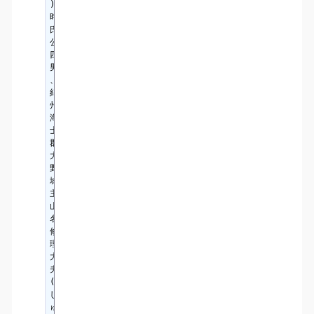
)
時
氏
公
四
男
、
紀
州
海
士
郡
大
野
城
主
山
名
修
理
大
夫
(
し
ゅ