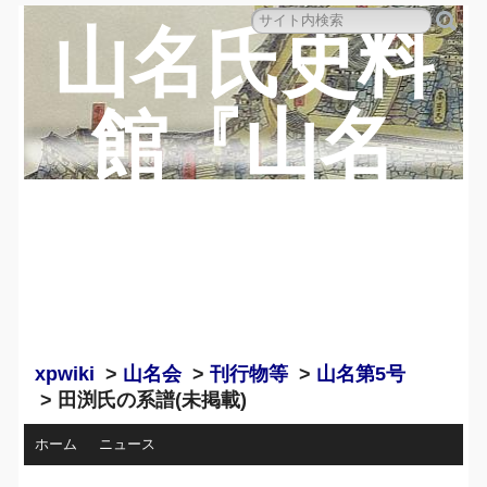
山名氏史料
館『山名
蔵』のペー
ジ
xpwiki
>
山名会
>
刊行物等
>
山名第5号
> 田渕氏の系譜(未掲載)
ホーム
ニュース