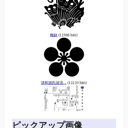
梅鉢
(12388 hits)
清和源氏諸流...
(12129 hits)
ピックアップ画像