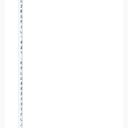
庄
五
郎
清
理
と
い
う
者
あ
り
、
祖
先
は
山
名
右
京
大
夫
(
た
い
ぶ