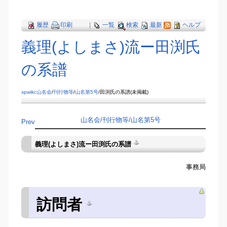
履歴
印刷
|
一覧
検索
最新
ヘルプ
義理(よしまさ)流ー田渕氏
の系譜
xpwiki
:
山名会
/
刊行物等
/
山名第5号
/田渕氏の系譜(未掲載)
山名会​/刊行物等​/山名第5号
Prev
義理(よしまさ)流ー田渕氏の系譜
事務局
訪問者