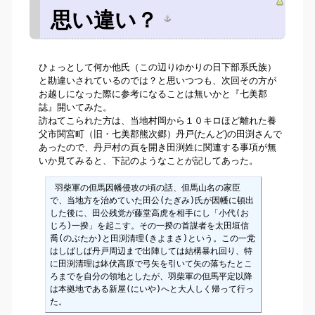
思い違い？
ひょっとして何か他氏（この辺りゆかりの日下部系氏族）
と勘違いされているのでは？と思いつつも、次回その方が
お越しになった際に参考になることは無いかと『七美郡
誌』開いてみた。
訪ねてこられた方は、当地村岡から１０キロほど離れた養
父市関宮町（旧・七美郡熊次郷）丹戸(たんど)の田渕さんで
あったので、丹戸村の頁を開き田渕姓に関連する事項が無
いか見てみると、下記のようなことが記してあった。
 羽柴軍の但馬因幡侵攻の頃の話、但馬山名の家臣
で、当地方を治めていた田公(たぎみ)氏が因幡に頓出
した後に、田公残党が藤堂高虎を相手にし「小代(お
じろ)一揆」を起こす。その一揆の首謀者を太田垣信
喬(のぶたか)と田渕清理(きよまさ)という。この一党
はしばしば丹戸周辺まで出陣しては結構暴れ回り、特
に田渕清理は鉢伏高原で弓矢を引いて矢の落ちたとこ
ろまでを自分の領地としたが、羽柴軍の但馬平定以降
は本拠地である新屋(にいや)へと大人しく帰って行っ
た。