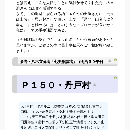
とは言え、こんな大切なことに気付かせてくれた丹戸の田
渕さんには唯々感謝である。
さて、この近辺に居られる約１４０件の田渕さんに「元々
は山名」と思い起こして頂いた上で、「是非、山名会に入
会を…」と勧めるには、どのようなアプローチが良いか？
私にとっての重要課題である。
（会員諸氏の身近でも「元は山名」という家系があるかと
思いますが、ご存じの際は是非事務局へご一報お願い致し
ます。）
参考・八木玄蕃著「七美郡誌稿」（明治３９年刊）
Ｐ１５０・丹戸村
○丹戸村　按スルニ七味叢誌山名家ノ記録及ヒ古老ノ
口碑ニョレハ奈良尾村ノ支村ト雖トモ舊村ナリ

  中古天正五年丑十月八木落城後小代一揆ノ黨太田垣
田淵等折々當村ニ出張シ田淵庄五郎清理弓ヲ引矢ノ止
ル所迄ハ自分ノ支配地ナリト強言ヲ吐キ押領シケレド