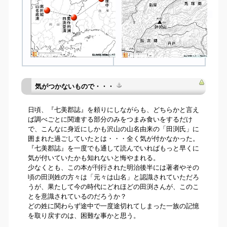
気がつかないもので・・・
日頃、『七美郡誌』を頼りにしながらも、どちらかと言え
ば調べごとに関連する部分のみをつまみ食いをするだけ
で、こんなに身近にしかも沢山の山名由来の「田渕氏」に
囲まれた過ごしていたとは・・・全く気が付かなかった。
『七美郡誌』を一度でも通して読んでいればもっと早くに
気が付いていたかも知れないと悔やまれる。
少なくとも、この本が刊行された明治後半には著者やその
頃の田渕姓の方々は「元々は山名」と認識されていただろ
うが、果たして今の時代にどれほどの田渕さんが、このこ
とを意識されているのだろうか？
どの姓に関わらず途中で一度途切れてしまった一族の記憶
を取り戻すのは、困難な事かと思う。