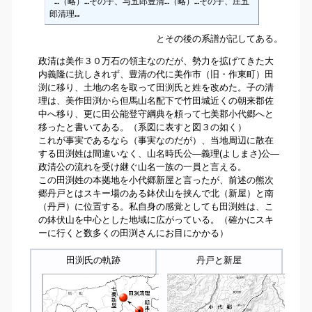
 …（略）…その子、与五郎豊清…（略）…その子、庄五
郎清理…
とその後の系譜が記してある。
政清は美作３０万石の領主なのだが、勢力を拡げてきた大
内義隆に抗しきれず、豊清の代に美作市（旧・作東町）田
渕に移り、土地の名を取って田渕氏と姓を改めた。子の清
理は、美作田渕から但馬山名配下で竹田城近くの朝来郡佐
中へ移り、更に田公能登守綱典を頼って七美郡小代郷へと
移ったと書いてある。（系図に表すと図３の如く）
これが事実であるなら（事実なのだが）、当地周辺に散在
する田渕姓は間違いなく、山名時氏公―義理(よしまさ)公―
政清公の流れを受け継ぐ山名一族の一員と言える。
この田渕姓の本拠地を小代郷新屋と言ったが、前述の熊次
郷丹戸とはスキー場のある鉢伏山を挟んで北（新屋）と南
（丹戸）に位置する。私自身の感覚としても田渕姓は、こ
の鉢伏山を中心とした地域に広がっている。（確かにスキ
ーに行くと数多くの田渕さんにお目にかかる）
田渕氏の軌跡
丹戸と新屋