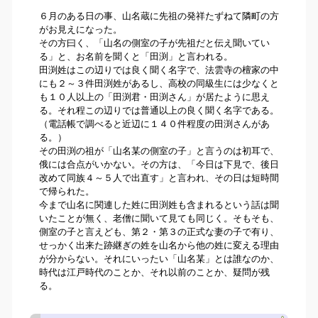
６月のある日の事、山名蔵に先祖の発祥たずねて隣町の方
がお見えになった。
その方曰く、「山名の側室の子が先祖だと伝え聞いてい
る」と、お名前を聞くと「田渕」と言われる。
田渕姓はこの辺りでは良く聞く名字で、法雲寺の檀家の中
にも２～３件田渕姓があるし、高校の同級生には少なくと
も１０人以上の「田渕君・田渕さん」が居たように思え
る。それ程この辺りでは普通以上の良く聞く名字である。
（電話帳で調べると近辺に１４０件程度の田渕さんがあ
る。）
その田渕の祖が「山名某の側室の子」と言うのは初耳で、
俄には合点がいかない。その方は、「今日は下見で、後日
改めて同族４～５人で出直す」と言われ、その日は短時間
で帰られた。
今まで山名に関連した姓に田渕姓も含まれるという話は聞
いたことが無く、老僧に聞いて見ても同じく。そもそも、
側室の子と言えども、第２・第３の正式な妻の子で有り、
せっかく出来た跡継ぎの姓を山名から他の姓に変える理由
が分からない。それにいったい「山名某」とは誰なのか、
時代は江戸時代のことか、それ以前のことか、疑問が残
る。