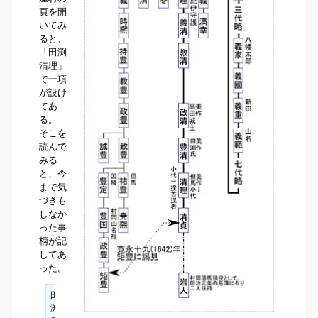
頁を開
いてみ
ると、
「田渕
清理」
で一項
が設け
てあ
る。
そこを
読んで
みる
と、今
まで気
づきも
しなか
った事
柄が記
してあ
った。
田
渕