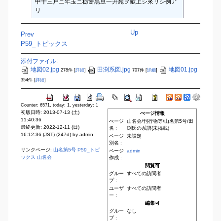
中十三戸ニ年玉ニ栃餅黒豆一升宛ヲ献上シ來リシ例ア
リ
Up
Prev
P59_トピックス
添付ファイル
:
地図02.jpg
田渕系図.jpg
地図01.jpg
278件
[
詳細
]
707件
[
詳細
]
354件
[
詳細
]
Counter: 6571, today: 1, yesterday: 1
初版日時: 2013-07-13 (土)
ぺージ情報
11:40:36
ぺージ
山名会/刊行物等/山名第5号/田
最終更新: 2022-12-11 (日)
名 :
渕氏の系譜(未掲載)
16:12:36 (JST) (247d) by admin
ページ
未設定
別名 :
リンクページ:
山名第5号
P59_トピ
ページ
admin
ックス
山名会
作成 :
閲覧可
グルー
すべての訪問者
プ :
ユーザ
すべての訪問者
ー :
編集可
グルー
なし
プ :