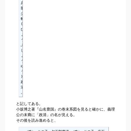
兵
部
少
輔
(
ひ
ょ
う
ぶ
し
ょ
う
ゆ
う
)
政
清
。
と記してある。
小坂博之著『山名豊国』の巻末系図を見ると確かに、義理
公の末裔に「政清」の名が見える。
その後を読み進めると、