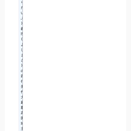
り
だ
い
ぶ
)
義
理
(
よ
し
ま
さ
)
の
四
代
美
作
大
庭
郡
高
田
城
主