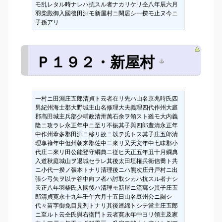
モ乱レタル時ナレハ抗スル者ナカリケリ仝八年辰六月
羽柴殿御入國後田淵モ新屋村ニ閑居シ一揆モ止ヌ今ニ
子孫アリ
Ｐ１９２・新屋村
一村ニ田淵庄五郎清貞ト云者在リ先ハ山名京兆時氏四
男紀州海士郡大野城主山名修理大夫義理四代作州大庭
郡高田城主兵部少輔政清卅萬石余ヲ領スト雖モ大内義
隆ニ攻ラレ永正年中ニ至リ不振其子與四郎豊清永正年
中作州葦多郡田淵ニ移リ故ニ以テ氏トス其子庄五郎清
理享祿年中但州朝来郡佐中ニ來リ又天文年中七味郡小
代庄ニ來リ田公能登守綱典ニ従ヒ天正五年丑十月綱典
入道秋庭城山ヲ退城セラレ其後太田垣権兵衛信喬ト共
ニ小代一揆ノ張本トナリ清理後ニハ熊次庄丹戸村ニ出
張シ弓矢ヲ以テ谷中向フ者ハ討取シカハ抗スル者ナシ
天正八年羽柴氏入國後ハ清理モ新屋ニ流寓シ其子庄五
郎清貞寛永十九年壬午六月十五日山名豆州公ニ謁シ
代々苗字御免目見列トナリ其後連綿トシテ當主庄五郎
ニ至ルト云仝氏與右衛門ト云者寛永年中ヨリ領主及家