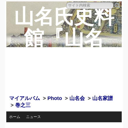
山名氏史料
館『山名
蔵』のペー
ジ
マイアルバム
>
Photo
>
山名会
>
山名家譜
>
巻之三
ホーム
ニュース