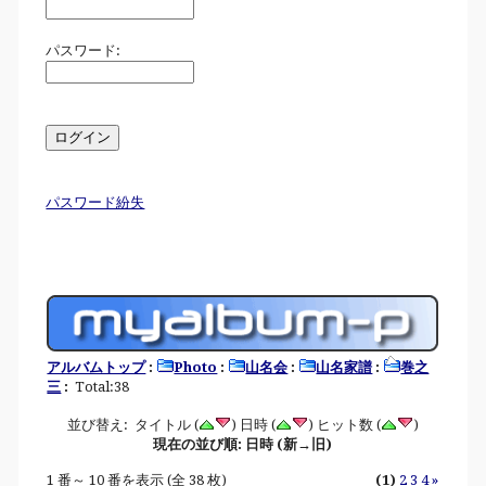
パスワード:
パスワード紛失
アルバムトップ
:
Photo
:
山名会
:
山名家譜
:
巻之
三
:
Total:38
並び替え: タイトル (
) 日時 (
) ヒット数 (
)
現在の並び順: 日時 (新→旧)
1 番～ 10 番を表示 (全 38 枚)
(1)
2
3
4
»