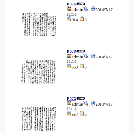
P074
admin
2014/7/17
11:14
914
0
P073
admin
2014/7/17
11:14
889
0
P072
admin
2014/7/17
11:14
887
0