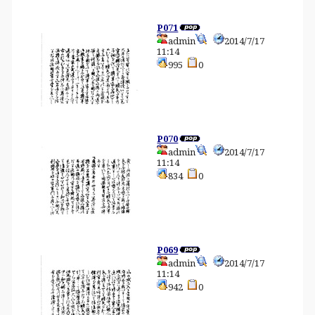
P071
admin
2014/7/17
11:14
995
0
P070
admin
2014/7/17
11:14
834
0
P069
admin
2014/7/17
11:14
942
0