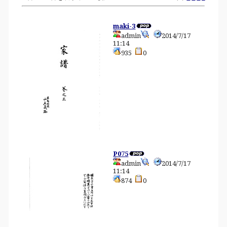
maki-3
admin
2014/7/17
11:14
935
0
P075
admin
2014/7/17
11:14
874
0