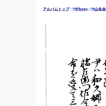
アルバムトップ
:
Photo
:
山名会