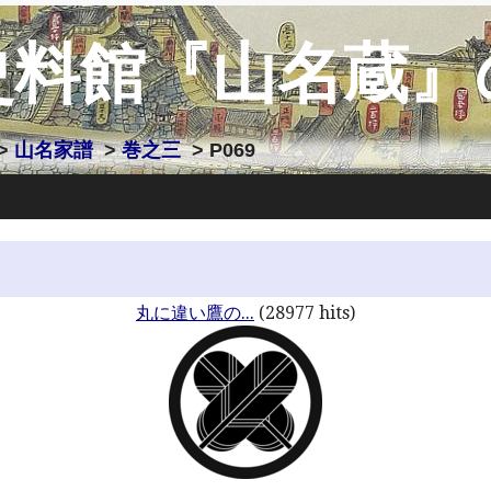
史料館『山名蔵』
>
山名家譜
>
巻之三
> P069
丸に違い鷹の...
(28977 hits)