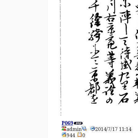
P069
admin
2014/7/17 11:14
944
0