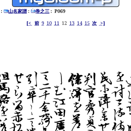
:
山名家譜
:
巻之三
: P069
[<
前
9
10
11
12
13
14
15
次
>]