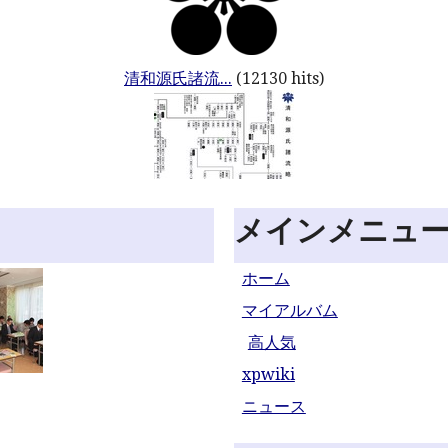
清和源氏諸流...
(12130 hits)
メインメニュ
ホーム
マイアルバム
高人気
xpwiki
ニュース