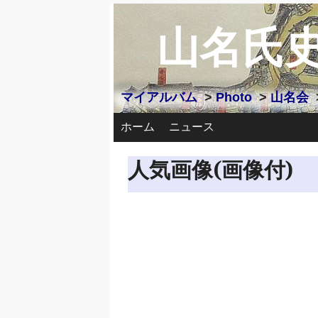
山名氏
マイアルバム
>
Photo
>
山名会
ホーム
ニュース
人気画像(画像付)