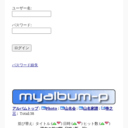
ユーザー名:
パスワード:
パスワード紛失
アルバムトップ
:
Photo
:
山名会
:
山名家譜
:
巻之
三
:
Total:38
並び替え: タイトル (
) 日時 (
) ヒット数 (
)