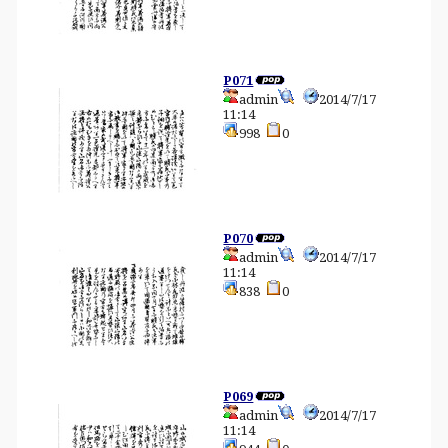
P071
admin
2014/7/17
11:14
998
0
P070
admin
2014/7/17
11:14
838
0
P069
admin
2014/7/17
11:14