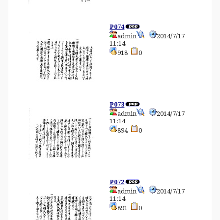
P074
admin
2014/7/17
11:14
918
0
P073
admin
2014/7/17
11:14
894
0
P072
admin
2014/7/17
11:14
891
0