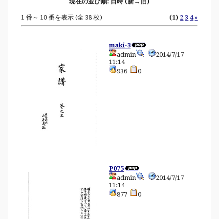
現在の並び順: 日時 (新→旧)
1 番～ 10 番を表示 (全 38 枚)
(1)
2
3
4
»
maki-3
admin
2014/7/17
11:14
936
0
P075
admin
2014/7/17
11:14
877
0