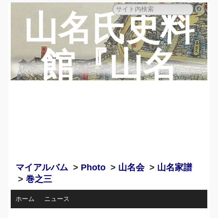
山名氏史料
館『山名
蔵』のペー
ジ
マイアルバム
>
Photo
>
山名会
>
山名家譜
>
巻之三
ホーム
ニュース