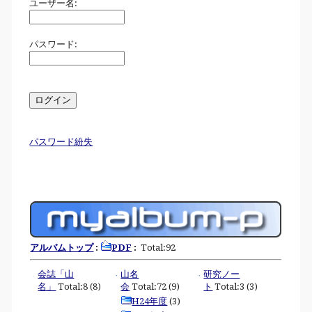
ユーザー名:
パスワード:
パスワード紛失
アルバムトップ
:
PDF
:
Total:92
会誌「山
山名
研究ノー
名」
Total:8 (8)
会
Total:72 (9)
ト
Total:3 (3)
H24年度
(3)