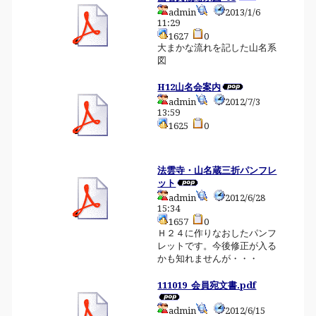
admin
2013/1/6
11:29
1627
0
大まかな流れを記した山名系
図
H12山名会案内
admin
2012/7/3
13:59
1625
0
法雲寺・山名蔵三折パンフレ
ット
admin
2012/6/28
15:34
1657
0
Ｈ２４に作りなおしたパンフ
レットです。今後修正が入る
かも知れませんが・・・
111019_会員宛文書.pdf
admin
2012/6/15