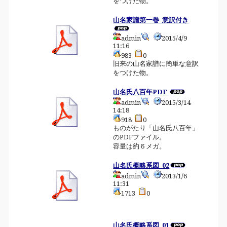
をつけた物。
山名家譜第一巻_意訳付き
admin
2015/4/9
11:16
983
0
旧来の山名家譜に簡単な意訳
をつけた物。
山名氏八百年PDF
admin
2015/3/14
14:18
918
0
ものがたり「山名氏八百年」
のPDFファイル。
容量は約６メガ。
山名氏概略系図_02
admin
2013/1/6
11:31
1713
0
山名氏概略系図_01