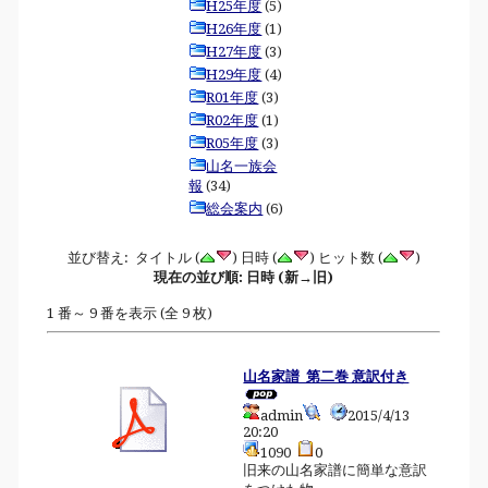
H25年度
(5)
H26年度
(1)
H27年度
(3)
H29年度
(4)
R01年度
(3)
R02年度
(1)
R05年度
(3)
山名一族会
報
(34)
総会案内
(6)
並び替え: タイトル (
) 日時 (
) ヒット数 (
)
現在の並び順: 日時 (新→旧)
1 番～ 9 番を表示 (全 9 枚)
山名家譜_第二巻 意訳付き
admin
2015/4/13
20:20
1090
0
旧来の山名家譜に簡単な意訳