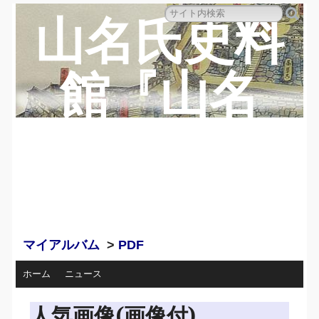
山名氏史料
館『山名
蔵』のペー
ジ
マイアルバム
>
PDF
ホーム
ニュース
人気画像(画像付)