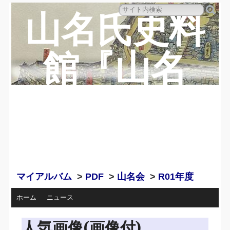
山名氏史料
館『山名
蔵』のペー
ジ
マイアルバム
>
PDF
>
山名会
>
R01年度
ホーム
ニュース
人気画像(画像付)