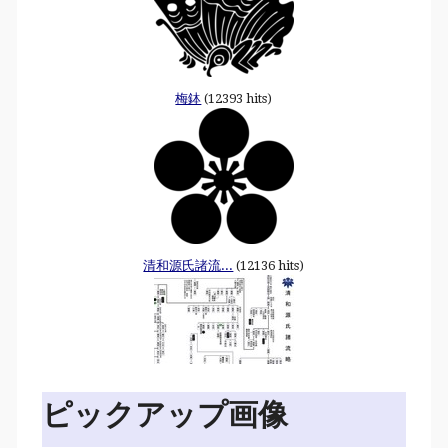
梅鉢
(12393 hits)
清和源氏諸流...
(12136 hits)
ピックアップ画像