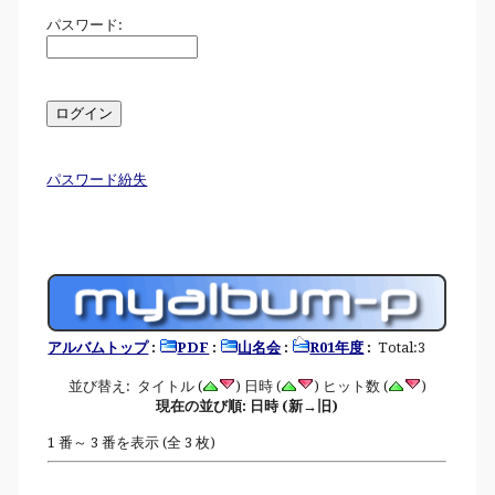
パスワード:
パスワード紛失
アルバムトップ
:
PDF
:
山名会
:
R01年度
:
Total:3
並び替え: タイトル (
) 日時 (
) ヒット数 (
)
現在の並び順: 日時 (新→旧)
1 番～ 3 番を表示 (全 3 枚)