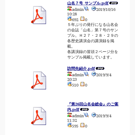
山名７号_サンプル.pdf
admin
2019/10/16
10:28
692
0
５年ぶりの発行になる山名会
の会誌「山名」第７号のサン
プル。Ｈ２７・２８・２９の
各歴史講演会の講演録を掲
載。
各講演録の冒頭２ページ分を
サンプル掲載しています。
訪問先紹介.pdf
admin
2019/9/4
20:23
510
0
『第26回山名会総会』のご案
内.pdf
admin
2019/9/4
11:32
595
0