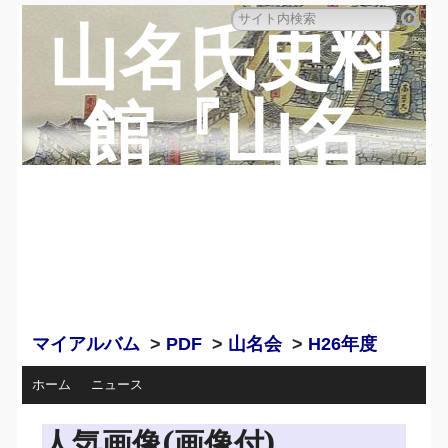
山名氏史料
館『山名
蔵』のペー
ジ
マイアルバム
>
PDF
>
山名会
>
H26年度
ホーム
ニュース
人気画像(画像付)