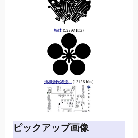
梅鉢
(12393 hits)
清和源氏諸流...
(12136 hits)
ピックアップ画像