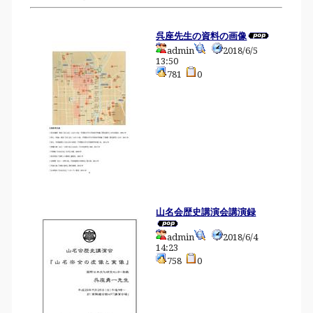
呉座先生の資料の画像
admin
2018/6/5
13:50
781
0
山名会歴史講演会講演録
admin
2018/6/4
14:23
758
0