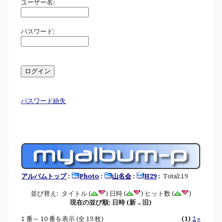
ユーザー名:
パスワード:
パスワード紛失
アルバムトップ
:
Photo
:
山名会
:
H29
:
Total:19
並び替え: タイトル (
) 日時 (
) ヒット数 (
)
現在の並び順: 日時 (新→旧)
1 番～ 10 番を表示 (全 19 枚)
(1)
2
»