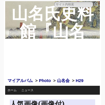
山名氏史料
館『山名
蔵』のペー
ジ
マイアルバム
>
Photo
>
山名会
>
H29
ホーム
ニュース
人気画像(画像付)