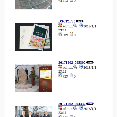
712
0
DSCF1770
admin
2018/1/1
23:11
689
0
20171202_095302
admin
2018/1/1
23:11
723
0
20171202_094332
admin
2018/1/1
23:11