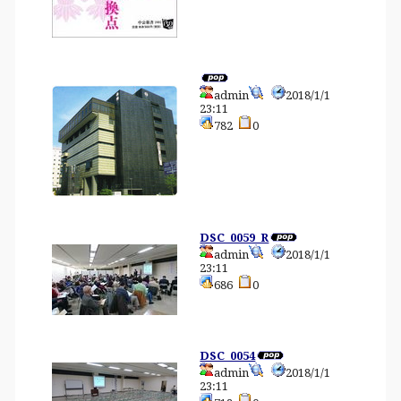
admin
2018/1/1
23:11
782
0
DSC_0059_R
admin
2018/1/1
23:11
686
0
DSC_0054
admin
2018/1/1
23:11