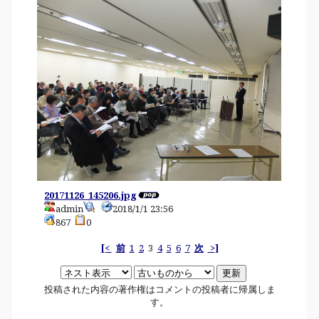
20171126_145206.jpg
admin
2018/1/1 23:56
867
0
[<
前
1
2
3
4
5
6
7
次
>]
投稿された内容の著作権はコメントの投稿者に帰属しま
す。