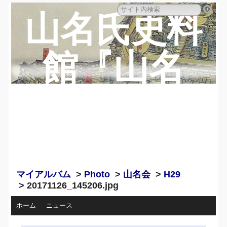
山名氏史料
館『山名
蔵』のペー
ジ
マイアルバム
>
Photo
>
山名会
>
H29
> 20171126_145206.jpg
ホーム
ニュース