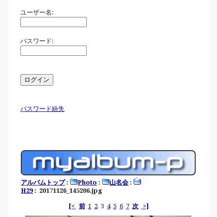
ユーザー名:
パスワード:
パスワード紛失
アルバムトップ
:
Photo
:
山名会
:
H29
: 20171126_145206.jpg
[<
前
1
2
3
4
5
6
7
次
>]