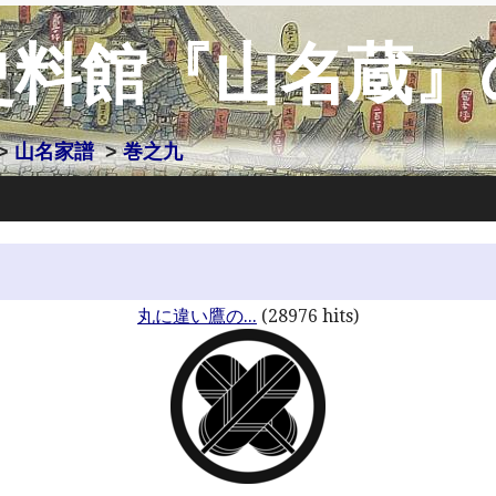
史料館『山名蔵』
>
山名家譜
>
巻之九
丸に違い鷹の...
(28976 hits)