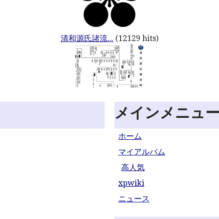
清和源氏諸流...
(12129 hits)
メインメニュ
ホーム
マイアルバム
高人気
xpwiki
ニュース