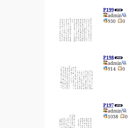
P199
admin
930
P198
admin
914
P197
admin
1038