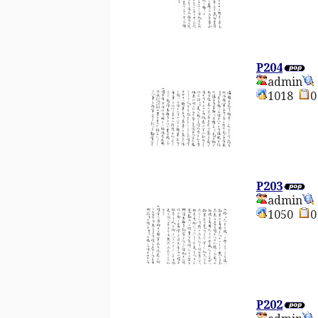
P204
admin
1018
P203
admin
1050
P202