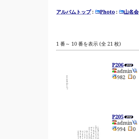
アルバムトップ
:
Photo
:
山名会
1 番～ 10 番を表示 (全 21 枚)
P206
admin
982
P205
admin
994