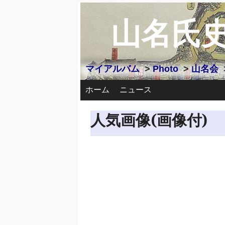
山名氏
マイアルバム
>
Photo
>
山名会
ホーム
ニュース
人気画像(画像付)