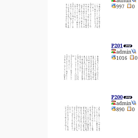
admin
997
P201
admin
1016
P200
admin
890