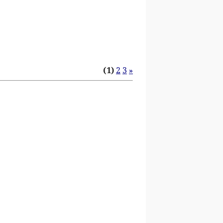
(1)
2
3
»