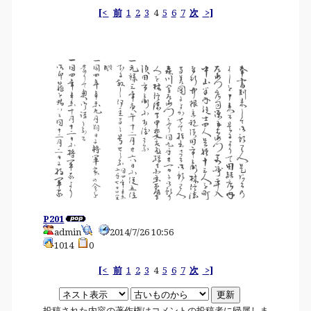
[<
前
1
2
3
4
5
6
7
次
>]
P201
admin
2014/7/26 10:56
1014
0
[<
前
1
2
3
4
5
6
7
次
>]
投稿された内容の著作権はコメントの投稿者に帰属しま