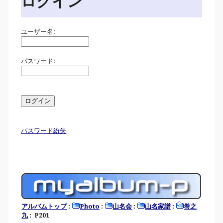
ログイン
ユーザー名:
パスワード:
パスワード紛失
アルバムトップ
:
Photo
:
山名会
:
山名家譜
:
巻之
九
: P201