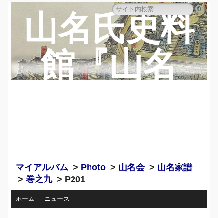
山名氏史料
館『山名
蔵』のペー
ジ
マイアルバム
>
Photo
>
山名会
>
山名家譜
>
巻之九
> P201
ホーム
ニュース