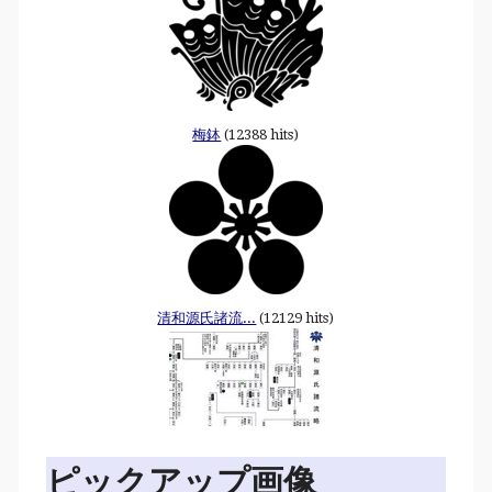
梅鉢
(12388 hits)
清和源氏諸流...
(12129 hits)
ピックアップ画像