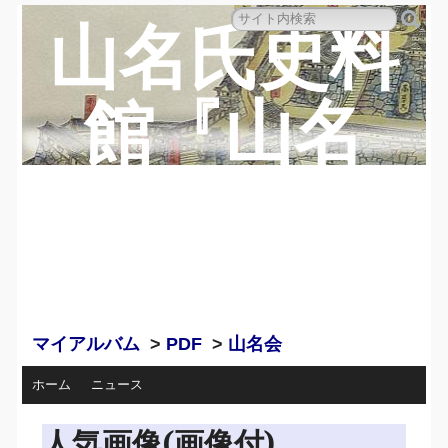
山名氏史料
館『山名
蔵』のペー
ジ
マイアルバム
>
PDF
>
山名会
ホーム
ニュース
人気画像(画像付)