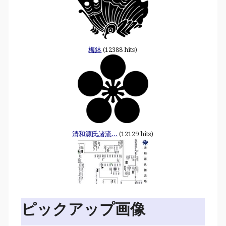
梅鉢
(12388 hits)
清和源氏諸流...
(12129 hits)
ピックアップ画像