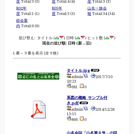
度
Total:3 (3)
度
Total:4 (4)
度
Total:3 (3)
R02年
R05年
山名一族会
度
Total:1 (1)
度
Total:3 (3)
報
Total:34 (34)
総会案
内
Total:6 (6)
並び替え: タイトル (
) 日時 (
) ヒット数 (
)
現在の並び順: 日時 (新→旧)
1 番～ 9 番を表示 (全 9 枚)
タイトル.jpg
admin
2017/7/10
20:23
681
0
系図の概略_サンプル付
き.pdf
admin
2014/12/28
13:15
866
0
山名会誌「山名第６号」の説