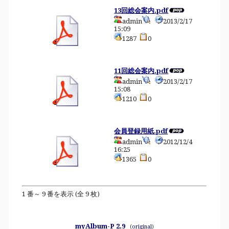
13回総会案内.pdf
admin
2013/2/17
15:09
1287
0
11回総会案内.pdf
admin
2013/2/17
15:08
1210
0
会員登録用紙.pdf
admin
2012/12/4
16:25
1365
0
1 番～ 9 番を表示 (全 9 枚)
myAlbum-P 2.9
(
original
)