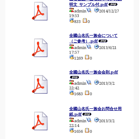
明文_サンプル付.pdf
admin
2014/12/27
19:53
833
0
全國山名氏一族会について
（ご参考）.pdf
admin
2013/6/21
17:57
1269
0
全國山名氏一族会会則.pdf
admin
2013/3/2
22:42
1683
0
全國山名氏一族会お問合せ用
紙.pdf
admin
2013/3/2
22:14
1656
0