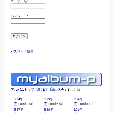
ユーザー名:
パスワード:
パスワード紛失
アルバムトップ
:
PDF
:
山名会
:
Total:72
H24年
H25年
H26年
度
Total:3 (3)
度
Total:5 (5)
度
Total:1 (1)
H27年
H29年
R01年