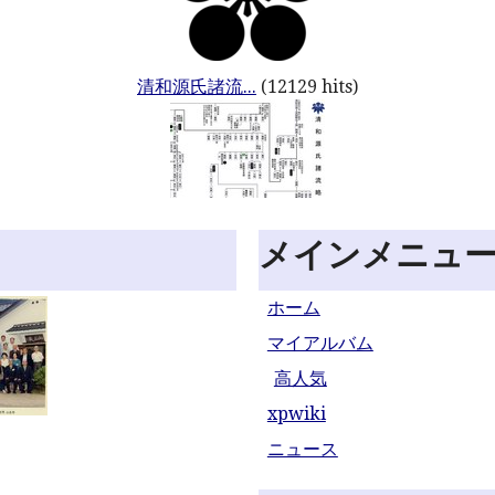
清和源氏諸流...
(12129 hits)
メインメニュ
ホーム
マイアルバム
高人気
xpwiki
ニュース