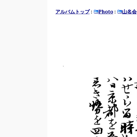
アルバムトップ
:
Photo
:
山名会