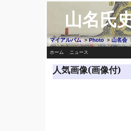
山名氏
マイアルバム
>
Photo
>
山名会
ホーム
ニュース
人気画像(画像付)