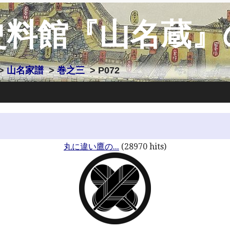
史料館『山名蔵』
>
山名家譜
>
巻之三
> P072
丸に違い鷹の...
(28970 hits)