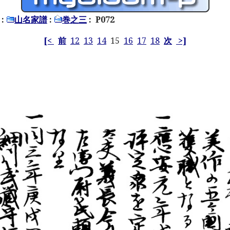
:
山名家譜
:
巻之三
: P072
[<
前
12
13
14
15
16
17
18
次
>]