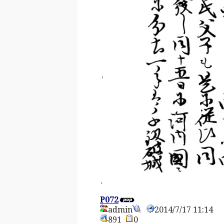
P072
admin
2014/7/17 11:14
891
0