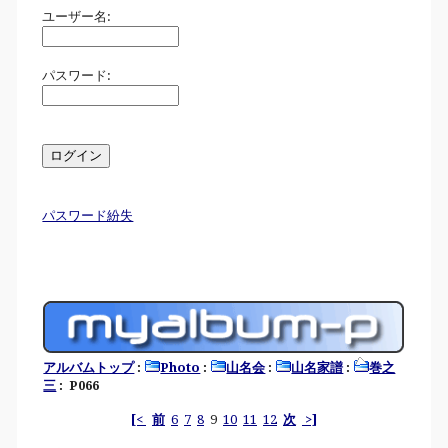
ユーザー名:
パスワード:
パスワード紛失
アルバムトップ
:
Photo
:
山名会
:
山名家譜
:
巻之
三
: P066
[<
前
6
7
8
9
10
11
12
次
>]