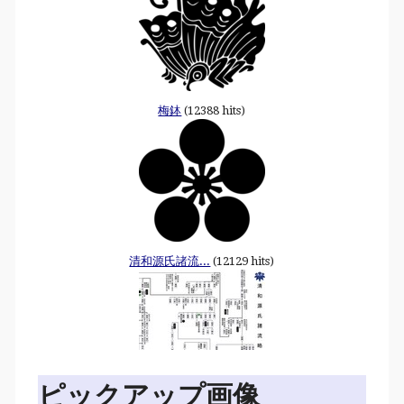
梅鉢
(12388 hits)
清和源氏諸流...
(12129 hits)
ピックアップ画像