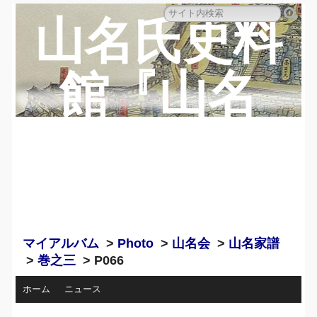
山名氏史料
館『山名
蔵』のペー
ジ
マイアルバム
>
Photo
>
山名会
>
山名家譜
>
巻之三
> P066
ホーム
ニュース