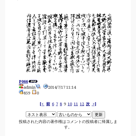
P066
admin
2014/7/17 11:14
859
0
[<
前
6
7
8
9
10
11
12
次
>]
投稿された内容の著作権はコメントの投稿者に帰属しま
す。