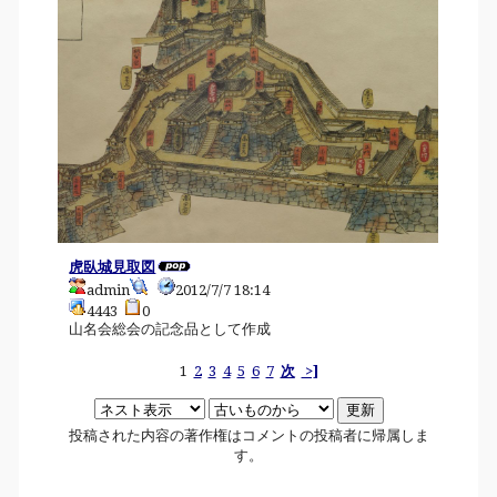
虎臥城見取図
admin
2012/7/7 18:14
4443
0
山名会総会の記念品として作成
1
2
3
4
5
6
7
次
>]
投稿された内容の著作権はコメントの投稿者に帰属しま
す。