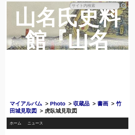
山名氏史料
館『山名
蔵』のペー
ジ
マイアルバム
>
Photo
>
収蔵品
>
書画
>
竹
田城見取図
> 虎臥城見取図
ホーム
ニュース