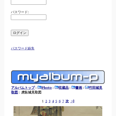
パスワード:
パスワード紛失
アルバムトップ
:
Photo
:
収蔵品
:
書画
:
竹田城見
取図
: 虎臥城見取図
1
2
3
4
5
6
7
次
>]