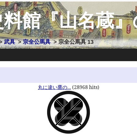
史料館『山名蔵』
>
武具
>
宗全公馬具
> 宗全公馬具 13
丸に違い鷹の...
(28968 hits)