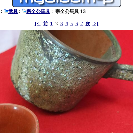
:
武具
:
宗全公馬具
: 宗全公馬具 13
[<
前
1
2
3
4
5
6
7
次
>]