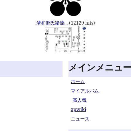
清和源氏諸流...
(12129 hits)
メインメニュ
ホーム
マイアルバム
高人気
xpwiki
ニュース