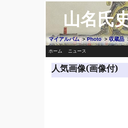
山名氏
マイアルバム
>
Photo
>
収蔵品
ホーム
ニュース
人気画像(画像付)