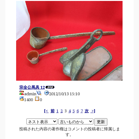
宗全公馬具 12
admin
2012/10/13 15:10
1400
0
[<
前
1
2
3
4
5
6
7
次
>]
投稿された内容の著作権はコメントの投稿者に帰属しま
す。