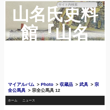
山名氏史料
館『山名
蔵』のペー
ジ
マイアルバム
>
Photo
>
収蔵品
>
武具
>
宗
全公馬具
> 宗全公馬具 12
ホーム
ニュース