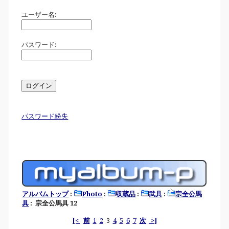
ユーザー名:
パスワード:
パスワード紛失
アルバムトップ
:
Photo
:
収蔵品
:
武具
:
宗全公馬
具
: 宗全公馬具 12
[<
前
1
2
3
4
5
6
7
次
>]