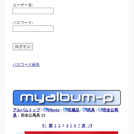
ユーザー名:
パスワード:
パスワード紛失
アルバムトップ
:
Photo
:
収蔵品
:
武具
:
宗全公馬
具
: 宗全公馬具 12
[<
前
1
2
3
4
5
6
7
次
>]