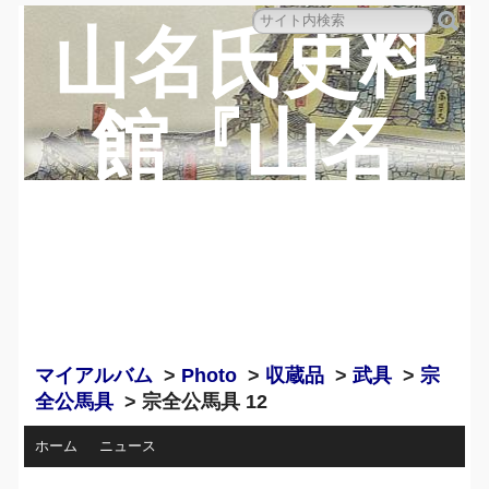
山名氏史料
館『山名
蔵』のペー
ジ
マイアルバム
>
Photo
>
収蔵品
>
武具
>
宗
全公馬具
> 宗全公馬具 12
ホーム
ニュース