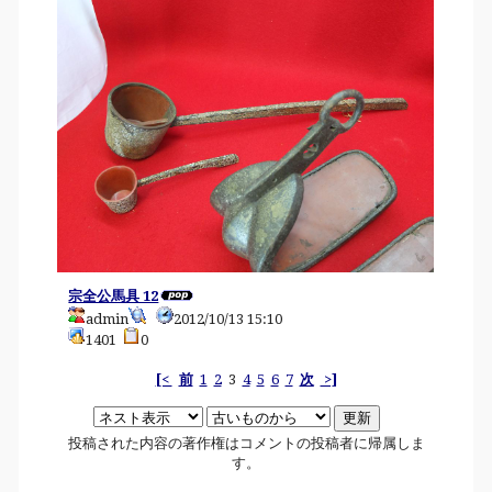
宗全公馬具 12
admin
2012/10/13 15:10
1401
0
[<
前
1
2
3
4
5
6
7
次
>]
投稿された内容の著作権はコメントの投稿者に帰属しま
す。