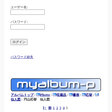
ユーザー名:
パスワード:
パスワード紛失
アルバムトップ
:
Photo
:
収蔵品
:
書画
:
応挙
:
仙人図
: 円山応挙 仙人図
[<
前
1
2
3
4
5