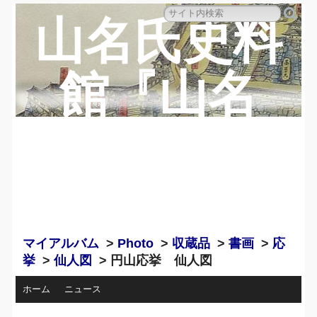
山名氏史料
館『山名
蔵』のペー
ジ
マイアルバム
>
Photo
>
収蔵品
>
書画
>
応
挙
>
仙人図
> 円山応挙 仙人図
ホーム
ニュース