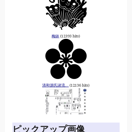
梅鉢
(12393 hits)
清和源氏諸流...
(12136 hits)
ピックアップ画像