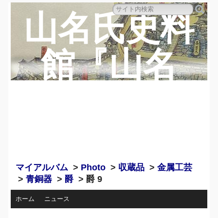
山名氏史料
館『山名
蔵』のペー
ジ
マイアルバム
>
Photo
>
収蔵品
>
金属工芸
>
青銅器
>
爵
> 爵 9
ホーム
ニュース