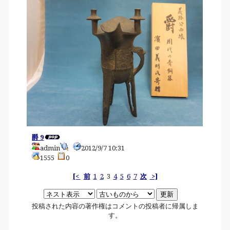
爵 9
admin
2012/9/7 10:31
1555
0
[<
前
1
2
3
4
5
6
7
次
>]
投稿された内容の著作権はコメントの投稿者に帰属しま
す。