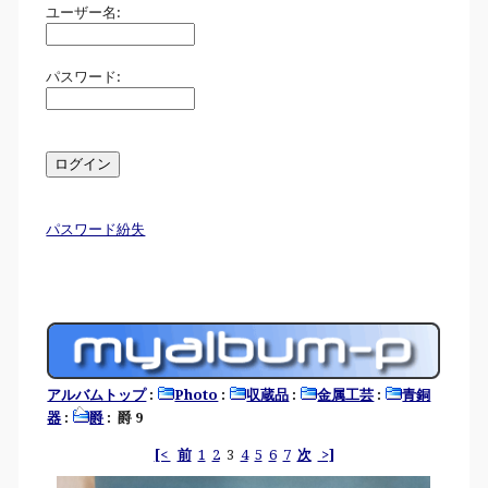
ユーザー名:
パスワード:
パスワード紛失
アルバムトップ
:
Photo
:
収蔵品
:
金属工芸
:
青銅
器
:
爵
: 爵 9
[<
前
1
2
3
4
5
6
7
次
>]