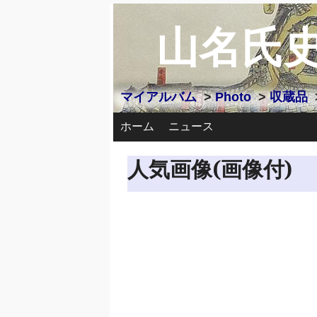
山名氏
マイアルバム
>
Photo
>
収蔵品
ホーム
ニュース
人気画像(画像付)