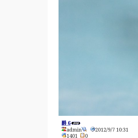
爵 6
admin
2012/9/7 10:31
1401
0