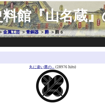
史料館『山名蔵』
>
金属工芸
>
青銅器
>
爵
> 爵 6
丸に違い鷹の...
(28976 hits)