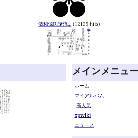
清和源氏諸流...
(12129 hits)
メインメニュ
ホーム
マイアルバム
高人気
xpwiki
ニュース