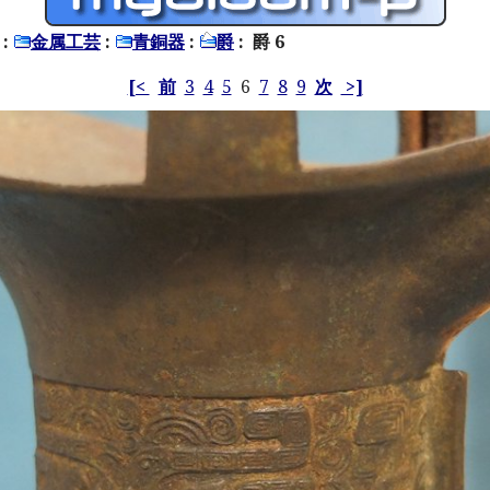
:
金属工芸
:
青銅器
:
爵
: 爵 6
[<
前
3
4
5
6
7
8
9
次
>]