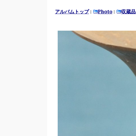
アルバムトップ
:
Photo
:
収蔵品