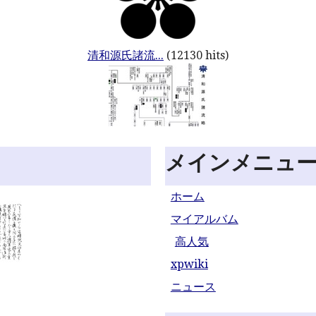
清和源氏諸流...
(12130 hits)
メインメニュ
ホーム
マイアルバム
高人気
xpwiki
ニュース