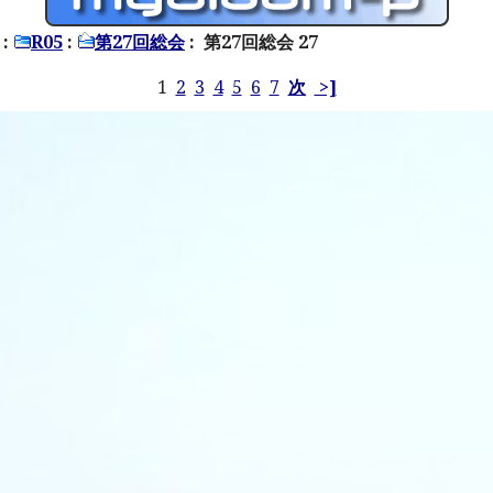
:
R05
:
第27回総会
: 第27回総会 27
1
2
3
4
5
6
7
次
>]