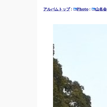
アルバムトップ
:
Photo
:
山名会