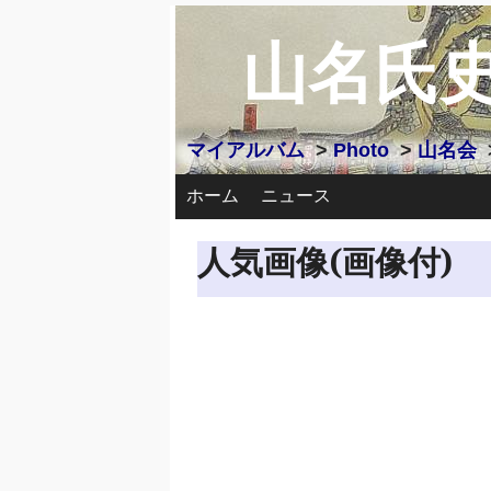
山名氏
マイアルバム
>
Photo
>
山名会
ホーム
ニュース
人気画像(画像付)