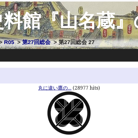
史料館『山名蔵』
>
R05
>
第27回総会
> 第27回総会 27
丸に違い鷹の...
(28977 hits)