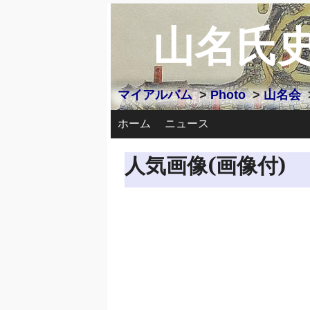
山名氏
マイアルバム
>
Photo
>
山名会
ホーム
ニュース
人気画像(画像付)