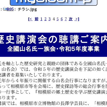
:
R05
: チラシ.jpg
[<
前
1
2
3
4
5
6
7
次
>]