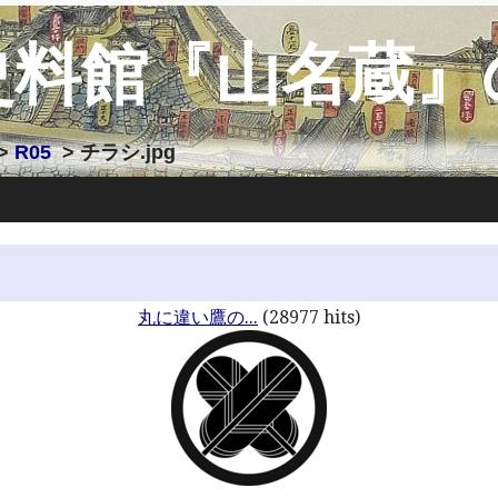
史料館『山名蔵』
>
R05
> チラシ.jpg
丸に違い鷹の...
(28977 hits)