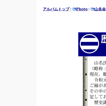
アルバムトップ
:
Photo
:
山名会