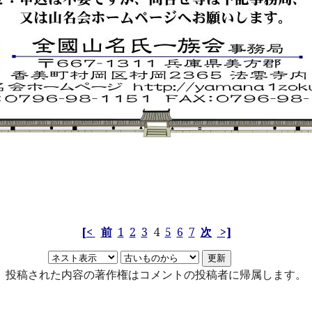
[<
前
1
2
3
4
5
6
7
次
>]
投稿された内容の著作権はコメントの投稿者に帰属します。